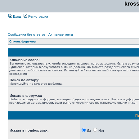
kros
Вход
Регистрация
Сообщения без ответов
|
Активные темы
Список форумов
Ключевые слова:
Вы можете использовать
+
, чтобы определить слова, которые должны быть в результ
-
для слов, которых в результатах быть не должно. Вы можете разделить слова сим
для поиска любого слова из списка. Используйте
*
в качестве шаблона для частичног
совпадения.
Поиск по автору:
Используйте * в качестве шаблона.
Искать в форумах:
Выберите форум или форумы, в которых будет произведен поиск. Поиск в подфорум
производится автоматически, если вы не отключили соответствующую опцию ниже.
П
Искать в подфорумах:
Да
Нет