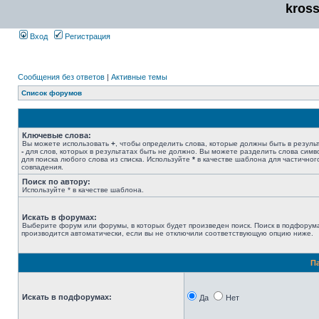
kros
Вход
Регистрация
Сообщения без ответов
|
Активные темы
Список форумов
Ключевые слова:
Вы можете использовать
+
, чтобы определить слова, которые должны быть в результ
-
для слов, которых в результатах быть не должно. Вы можете разделить слова сим
для поиска любого слова из списка. Используйте
*
в качестве шаблона для частичног
совпадения.
Поиск по автору:
Используйте * в качестве шаблона.
Искать в форумах:
Выберите форум или форумы, в которых будет произведен поиск. Поиск в подфорум
производится автоматически, если вы не отключили соответствующую опцию ниже.
П
Искать в подфорумах:
Да
Нет