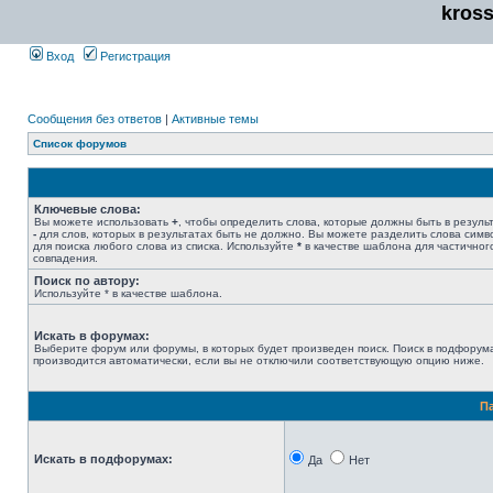
kros
Вход
Регистрация
Сообщения без ответов
|
Активные темы
Список форумов
Ключевые слова:
Вы можете использовать
+
, чтобы определить слова, которые должны быть в результ
-
для слов, которых в результатах быть не должно. Вы можете разделить слова сим
для поиска любого слова из списка. Используйте
*
в качестве шаблона для частичног
совпадения.
Поиск по автору:
Используйте * в качестве шаблона.
Искать в форумах:
Выберите форум или форумы, в которых будет произведен поиск. Поиск в подфорум
производится автоматически, если вы не отключили соответствующую опцию ниже.
П
Искать в подфорумах:
Да
Нет