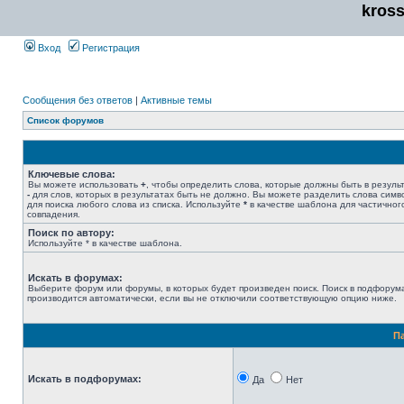
kros
Вход
Регистрация
Сообщения без ответов
|
Активные темы
Список форумов
Ключевые слова:
Вы можете использовать
+
, чтобы определить слова, которые должны быть в результ
-
для слов, которых в результатах быть не должно. Вы можете разделить слова сим
для поиска любого слова из списка. Используйте
*
в качестве шаблона для частичног
совпадения.
Поиск по автору:
Используйте * в качестве шаблона.
Искать в форумах:
Выберите форум или форумы, в которых будет произведен поиск. Поиск в подфорум
производится автоматически, если вы не отключили соответствующую опцию ниже.
П
Искать в подфорумах:
Да
Нет