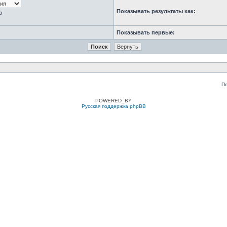
Показывать результаты как:
ю
Показывать первые:
П
POWERED_BY
Русская поддержка phpBB