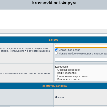
krossovki.net-Форум
Запрос
татах, и
-
для слов, которых в результатах
Искать все слова
 списка. Используйте
*
в качестве шаблона
Искать любое слово/поиск с языком з
х производится автоматически, если вы не
Параметры запроса
Искать: