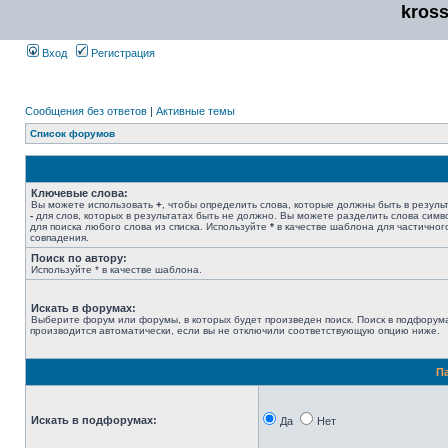
kros
Вход
Регистрация
Сообщения без ответов
|
Активные темы
Список форумов
Ключевые слова:
Вы можете использовать
+
, чтобы определить слова, которые должны быть в результ
-
для слов, которых в результатах быть не должно. Вы можете разделить слова сим
для поиска любого слова из списка. Используйте
*
в качестве шаблона для частичног
совпадения.
Поиск по автору:
Используйте * в качестве шаблона.
Искать в форумах:
Выберите форум или форумы, в которых будет произведен поиск. Поиск в подфорум
производится автоматически, если вы не отключили соответствующую опцию ниже.
П
Искать в подфорумах:
Да
Нет