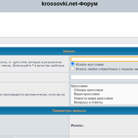
krossovki.net-Форум
Запрос
татах, и
-
для слов, которых в результатах
Искать все слова
 списка. Используйте
*
в качестве шаблона
Искать любое слово/поиск с языком з
х производится автоматически, если вы не
Параметры запроса
Искать: