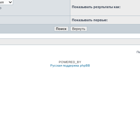
Показывать результаты как:
ю
Показывать первые:
П
POWERED_BY
Русская поддержка phpBB