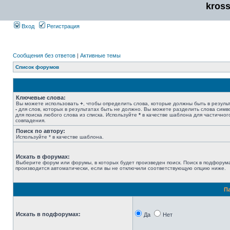
kros
Вход
Регистрация
Сообщения без ответов
|
Активные темы
Список форумов
Ключевые слова:
Вы можете использовать
+
, чтобы определить слова, которые должны быть в результ
-
для слов, которых в результатах быть не должно. Вы можете разделить слова сим
для поиска любого слова из списка. Используйте
*
в качестве шаблона для частичног
совпадения.
Поиск по автору:
Используйте * в качестве шаблона.
Искать в форумах:
Выберите форум или форумы, в которых будет произведен поиск. Поиск в подфорум
производится автоматически, если вы не отключили соответствующую опцию ниже.
П
Искать в подфорумах:
Да
Нет