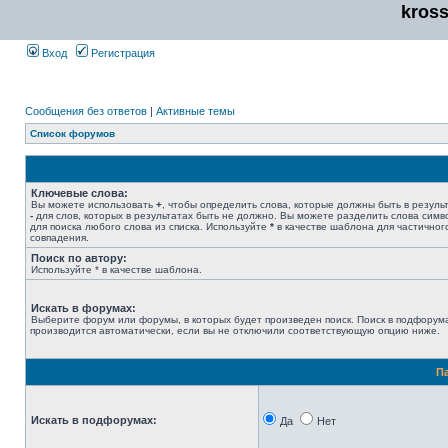
kros
Вход
Регистрация
Сообщения без ответов
|
Активные темы
Список форумов
Ключевые слова:
Вы можете использовать
+
, чтобы определить слова, которые должны быть в результ
-
для слов, которых в результатах быть не должно. Вы можете разделить слова сим
для поиска любого слова из списка. Используйте
*
в качестве шаблона для частичног
совпадения.
Поиск по автору:
Используйте * в качестве шаблона.
Искать в форумах:
Выберите форум или форумы, в которых будет произведен поиск. Поиск в подфорум
производится автоматически, если вы не отключили соответствующую опцию ниже.
П
Искать в подфорумах:
Да
Нет