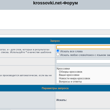
krossovki.net-Форум
Запрос
татах, и
-
для слов, которых в результатах
Искать все слова
 списка. Используйте
*
в качестве шаблона
Искать любое слово/поиск с языком з
х производится автоматически, если вы не
Параметры запроса
Искать: