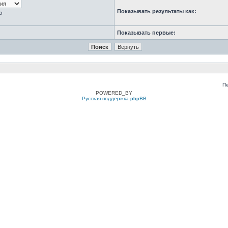
Показывать результаты как:
ю
Показывать первые:
П
POWERED_BY
Русская поддержка phpBB