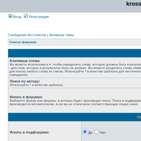
kros
Вход
Регистрация
Сообщения без ответов
|
Активные темы
Список форумов
Ключевые слова:
Вы можете использовать
+
, чтобы определить слова, которые должны быть в результ
-
для слов, которых в результатах быть не должно. Вы можете разделить слова сим
для поиска любого слова из списка. Используйте
*
в качестве шаблона для частичног
совпадения.
Поиск по автору:
Используйте * в качестве шаблона.
Искать в форумах:
Выберите форум или форумы, в которых будет произведен поиск. Поиск в подфорум
производится автоматически, если вы не отключили соответствующую опцию ниже.
П
Искать в подфорумах:
Да
Нет