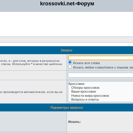
krossovki.net-Форум
Запрос
татах, и
-
для слов, которых в результатах
Искать все слова
 списка. Используйте
*
в качестве шаблона
Искать любое слово/поиск с языком з
х производится автоматически, если вы не
Параметры запроса
Искать: