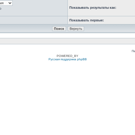
Показывать результаты как:
ю
Показывать первые:
П
POWERED_BY
Русская поддержка phpBB