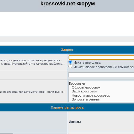
krossovki.net-Форум
Запрос
татах, и
-
для слов, которых в результатах
Искать все слова
 списка. Используйте
*
в качестве шаблона
Искать любое слово/поиск с языком з
х производится автоматически, если вы не
Параметры запроса
Искать: