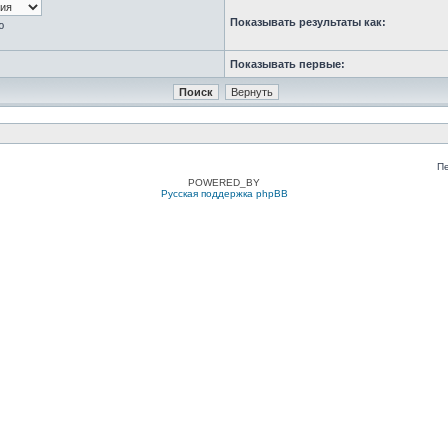
Показывать результаты как:
ю
Показывать первые:
П
POWERED_BY
Русская поддержка phpBB