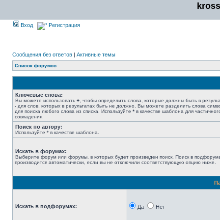
kros
Вход
Регистрация
Сообщения без ответов
|
Активные темы
Список форумов
Ключевые слова:
Вы можете использовать
+
, чтобы определить слова, которые должны быть в результ
-
для слов, которых в результатах быть не должно. Вы можете разделить слова сим
для поиска любого слова из списка. Используйте
*
в качестве шаблона для частичног
совпадения.
Поиск по автору:
Используйте * в качестве шаблона.
Искать в форумах:
Выберите форум или форумы, в которых будет произведен поиск. Поиск в подфорум
производится автоматически, если вы не отключили соответствующую опцию ниже.
П
Искать в подфорумах:
Да
Нет