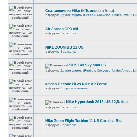
Свалившие из Nike (К.Томпсон в Anta)
в форуме
Другие фирмы (Reebok, Converse, Under Armour, Li-
Air Jordan CP3.VIII
в форуме
Барахолка
NIKE ZOOM BB 12 US
в форуме
Барахолка
ASICS Gel Sky shot LS
в форуме
Другие фирмы (Reebok, Converse, Under Armour, Li-
adidas Decade Hi vs Nike Air Forse
в форуме
Вопросы и ответы
Nike Hyperdunk 2013, US 12,5. 4т.р.
в форуме
Барахолка
Nike Zoom Flight Turbine 11 US Carolina Blue
в форуме
Барахолка