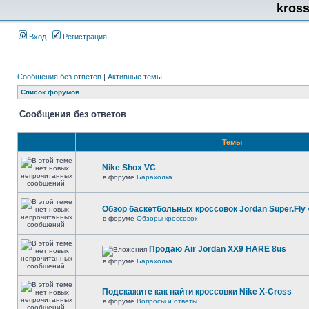
kros
Вход
Регистрация
Сообщения без ответов
|
Активные темы
Список форумов
Сообщения без ответов
Темы
Nike Shox VC
в форуме
Барахолка
Обзор баскетбольных кроссовок Jordan Super.Fly 
в форуме
Обзоры кроссовок
Продаю Air Jordan XX9 HARE 8us
в форуме
Барахолка
Подскажите как найти кроссовки Nike X-Cross
в форуме
Вопросы и ответы