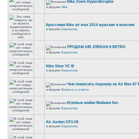
Nike Zoom Hyperdisruptor
в форуме
Nike
Кроссовки Nike air max 2014 мужские и женские
в форуме
Барахолка
ПРОДАМ AIR JORDAN 8 RETRO
в форуме
Барахолка
Nike Shox VC III
в форуме
Барахолка
Чем покрасить подошву на Air Max 87 E
в форуме
Вопросы и ответы
Игровые майки Майами Хит.
в форуме
Барахолка
Air Jordan CP3.VII
в форуме
Барахолка