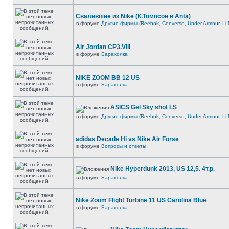
Свалившие из Nike (К.Томпсон в Anta)
в форуме
Другие фирмы (Reebok, Converse, Under Armour, Li-
Air Jordan CP3.VIII
в форуме
Барахолка
NIKE ZOOM BB 12 US
в форуме
Барахолка
ASICS Gel Sky shot LS
в форуме
Другие фирмы (Reebok, Converse, Under Armour, Li-
adidas Decade Hi vs Nike Air Forse
в форуме
Вопросы и ответы
Nike Hyperdunk 2013, US 12,5. 4т.р.
в форуме
Барахолка
Nike Zoom Flight Turbine 11 US Carolina Blue
в форуме
Барахолка