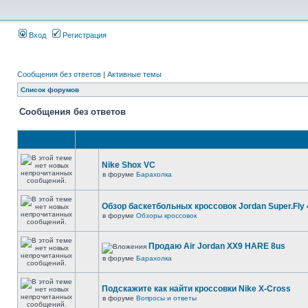
Вход
Регистрация
Сообщения без ответов
|
Активные темы
Список форумов
Сообщения без ответов
Nike Shox VC
в форуме
Барахолка
Обзор баскетбольных кроссовок Jordan Super.Fly 
в форуме
Обзоры кроссовок
Продаю Air Jordan XX9 HARE 8us
в форуме
Барахолка
Подскажите как найти кроссовки Nike X-Cross
в форуме
Вопросы и ответы