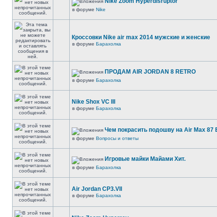
Nike Zoom Hyperdisruptor
в форуме
Nike
Кроссовки Nike air max 2014 мужские и женские
в форуме
Барахолка
ПРОДАМ AIR JORDAN 8 RETRO
в форуме
Барахолка
Nike Shox VC III
в форуме
Барахолка
Чем покрасить подошву на Air Max 87 E
в форуме
Вопросы и ответы
Игровые майки Майами Хит.
в форуме
Барахолка
Air Jordan CP3.VII
в форуме
Барахолка