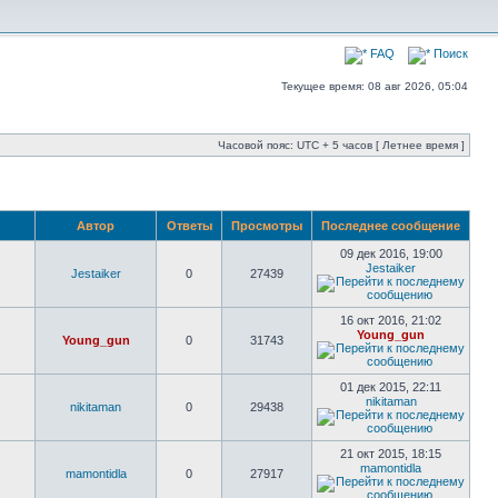
FAQ
Поиск
Текущее время: 08 авг 2026, 05:04
Часовой пояс: UTC + 5 часов [ Летнее время ]
Автор
Ответы
Просмотры
Последнее сообщение
09 дек 2016, 19:00
Jestaiker
Jestaiker
0
27439
16 окт 2016, 21:02
Young_gun
Young_gun
0
31743
01 дек 2015, 22:11
nikitaman
nikitaman
0
29438
21 окт 2015, 18:15
mamontidla
mamontidla
0
27917