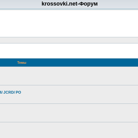
krossovki.net-Форум
Темы
4/ JCRD/ PO