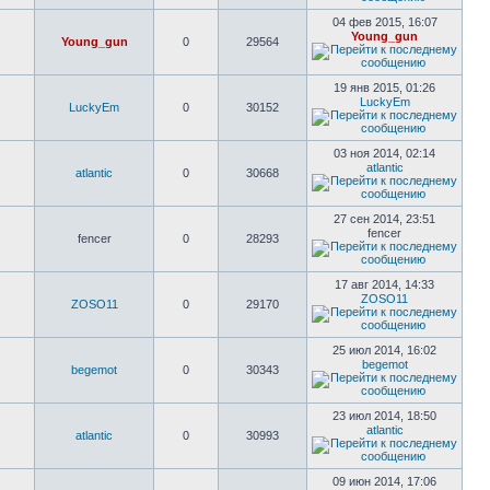
04 фев 2015, 16:07
Young_gun
Young_gun
0
29564
19 янв 2015, 01:26
LuckyEm
LuckyEm
0
30152
03 ноя 2014, 02:14
atlantic
atlantic
0
30668
27 сен 2014, 23:51
fencer
fencer
0
28293
17 авг 2014, 14:33
ZOSO11
ZOSO11
0
29170
25 июл 2014, 16:02
begemot
begemot
0
30343
23 июл 2014, 18:50
atlantic
atlantic
0
30993
09 июн 2014, 17:06