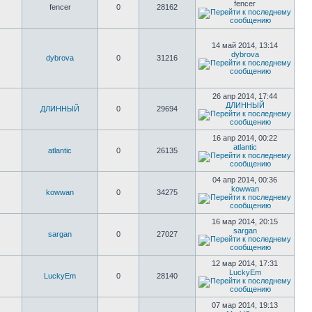
fencer
fencer
0
28162
14 май 2014, 13:14
dybrova
dybrova
0
31216
26 апр 2014, 17:44
ДЛИННЫЙ
ДЛИННЫЙ
0
29694
16 апр 2014, 00:22
atlantic
atlantic
0
26135
04 апр 2014, 00:36
kowwan
kowwan
0
34275
16 мар 2014, 20:15
sargan
sargan
0
27027
12 мар 2014, 17:31
LuckyEm
LuckyEm
0
28140
07 мар 2014, 19:13