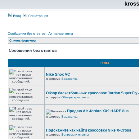
kros
Вход
Регистрация
Сообщения без ответов
|
Активные темы
Список форумов
Сообщения без ответов
Темы
Nike Shox VC
в форуме
Барахолка
Обзор баскетбольных кроссовок Jordan Super.Fly 
в форуме
Обзоры кроссовок
Продаю Air Jordan XX9 HARE 8us
в форуме
Барахолка
Подскажите как найти кроссовки Nike X-Cross
в форуме
Вопросы и ответы