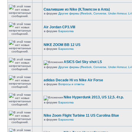
Свалившие из Nike (К.Томпсон в Anta)
в форуме
Другие фирмы (Reebok, Converse, Under Armour, Li-
Air Jordan CP3.VIII
в форуме
Барахолка
NIKE ZOOM BB 12 US
в форуме
Барахолка
ASICS Gel Sky shot LS
в форуме
Другие фирмы (Reebok, Converse, Under Armour, Li-
adidas Decade Hi vs Nike Air Forse
в форуме
Вопросы и ответы
Nike Hyperdunk 2013, US 12,5. 4т.р.
в форуме
Барахолка
Nike Zoom Flight Turbine 11 US Carolina Blue
в форуме
Барахолка