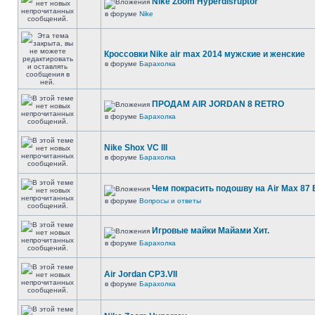
Nike Zoom Hyperdisruptor
в форуме
Nike
Кроссовки Nike air max 2014 мужские и женские
в форуме
Барахолка
ПРОДАМ AIR JORDAN 8 RETRO
в форуме
Барахолка
Nike Shox VC III
в форуме
Барахолка
Чем покрасить подошву на Air Max 87 E
в форуме
Вопросы и ответы
Игровые майки Майами Хит.
в форуме
Барахолка
Air Jordan CP3.VII
в форуме
Барахолка