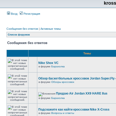
kros
Вход
Регистрация
Сообщения без ответов
|
Активные темы
Список форумов
Сообщения без ответов
Темы
Nike Shox VC
в форуме
Барахолка
Обзор баскетбольных кроссовок Jordan Super.Fly 
в форуме
Обзоры кроссовок
Продаю Air Jordan XX9 HARE 8us
в форуме
Барахолка
Подскажите как найти кроссовки Nike X-Cross
в форуме
Вопросы и ответы