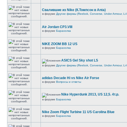
Свалившие из Nike (К.Томпсон в Anta)
в форуме
Другие фирмы (Reebok, Converse, Under Armour, Li-
Air Jordan CP3.VIII
в форуме
Барахолка
NIKE ZOOM BB 12 US
в форуме
Барахолка
ASICS Gel Sky shot LS
в форуме
Другие фирмы (Reebok, Converse, Under Armour, Li-
adidas Decade Hi vs Nike Air Forse
в форуме
Вопросы и ответы
Nike Hyperdunk 2013, US 12,5. 4т.р.
в форуме
Барахолка
Nike Zoom Flight Turbine 11 US Carolina Blue
в форуме
Барахолка