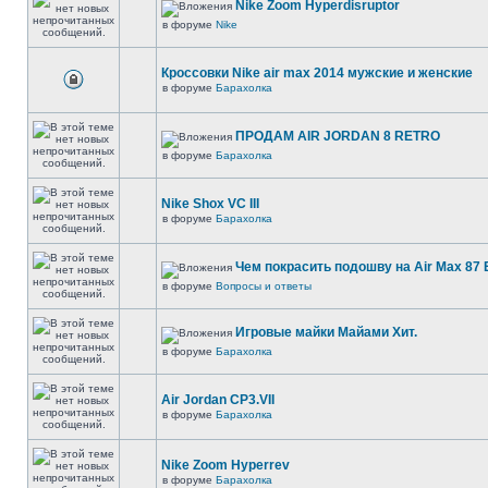
Nike Zoom Hyperdisruptor
в форуме
Nike
Кроссовки Nike air max 2014 мужские и женские
в форуме
Барахолка
ПРОДАМ AIR JORDAN 8 RETRO
в форуме
Барахолка
Nike Shox VC III
в форуме
Барахолка
Чем покрасить подошву на Air Max 87 E
в форуме
Вопросы и ответы
Игровые майки Майами Хит.
в форуме
Барахолка
Air Jordan CP3.VII
в форуме
Барахолка
Nike Zoom Hyperrev
в форуме
Барахолка