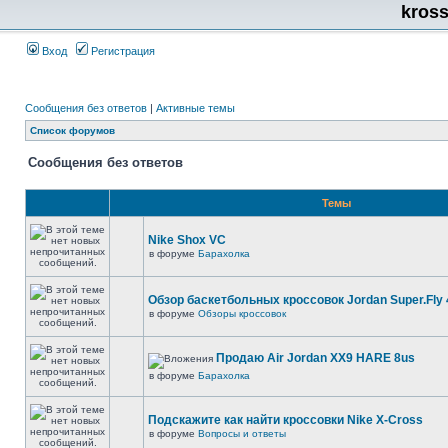
kros
Вход
Регистрация
Сообщения без ответов
|
Активные темы
Список форумов
Сообщения без ответов
Темы
Nike Shox VC
в форуме
Барахолка
Обзор баскетбольных кроссовок Jordan Super.Fly 
в форуме
Обзоры кроссовок
Продаю Air Jordan XX9 HARE 8us
в форуме
Барахолка
Подскажите как найти кроссовки Nike X-Cross
в форуме
Вопросы и ответы