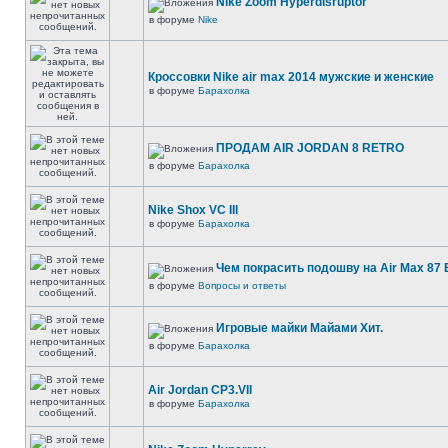
Nike Zoom Hyperdisruptor
в форуме
Nike
Кроссовки Nike air max 2014 мужские и женские
в форуме
Барахолка
ПРОДАМ AIR JORDAN 8 RETRO
в форуме
Барахолка
Nike Shox VC III
в форуме
Барахолка
Чем покрасить подошву на Air Max 87 E
в форуме
Вопросы и ответы
Игровые майки Майами Хит.
в форуме
Барахолка
Air Jordan CP3.VII
в форуме
Барахолка