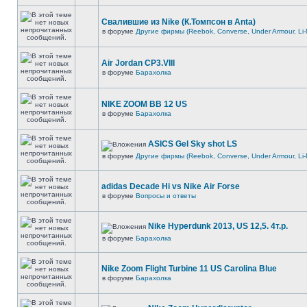
Свалившие из Nike (К.Томпсон в Anta)
в форуме
Другие фирмы (Reebok, Converse, Under Armour, Li-
Air Jordan CP3.VIII
в форуме
Барахолка
NIKE ZOOM BB 12 US
в форуме
Барахолка
ASICS Gel Sky shot LS
в форуме
Другие фирмы (Reebok, Converse, Under Armour, Li-
adidas Decade Hi vs Nike Air Forse
в форуме
Вопросы и ответы
Nike Hyperdunk 2013, US 12,5. 4т.р.
в форуме
Барахолка
Nike Zoom Flight Turbine 11 US Carolina Blue
в форуме
Барахолка