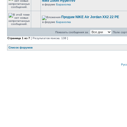
Nike Zoom Hyperrev
в форуме
Барахолка
Продам NIKE Air Jordan XX2 22 PE
в форуме
Барахолка
Показать сообщения за:
Поле сорт
Страница
1
из
7
[ Результатов поиска: 138 ]
Список форумов
Рус