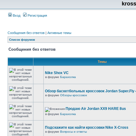
kros
Вход
Регистрация
Сообщения без ответов
|
Активные темы
Список форумов
Сообщения без ответов
Темы
Nike Shox VC
в форуме
Барахолка
Обзор баскетбольных кроссовок Jordan Super.Fly 
в форуме
Обзоры кроссовок
Продаю Air Jordan XX9 HARE 8us
в форуме
Барахолка
Подскажите как найти кроссовки Nike X-Cross
в форуме
Вопросы и ответы