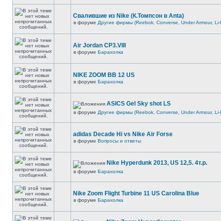
Свалившие из Nike (К.Томпсон в Anta)
в форуме
Другие фирмы (Reebok, Converse, Under Armour, Li-
Air Jordan CP3.VIII
в форуме
Барахолка
NIKE ZOOM BB 12 US
в форуме
Барахолка
ASICS Gel Sky shot LS
в форуме
Другие фирмы (Reebok, Converse, Under Armour, Li-
adidas Decade Hi vs Nike Air Forse
в форуме
Вопросы и ответы
Nike Hyperdunk 2013, US 12,5. 4т.р.
в форуме
Барахолка
Nike Zoom Flight Turbine 11 US Carolina Blue
в форуме
Барахолка