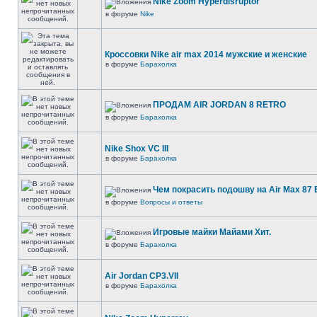
Nike Zoom Hyperdisruptor
в форуме
Nike
Кроссовки Nike air max 2014 мужские и женские
в форуме
Барахолка
ПРОДАМ AIR JORDAN 8 RETRO
в форуме
Барахолка
Nike Shox VC III
в форуме
Барахолка
Чем покрасить подошву на Air Max 87 E
в форуме
Вопросы и ответы
Игровые майки Майами Хит.
в форуме
Барахолка
Air Jordan CP3.VII
в форуме
Барахолка