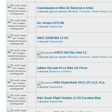
Свалившие из Nike (К.Томпсон в Anta)
в форуме
Другие фирмы (Reebok, Converse, Under Armour, Li-
Air Jordan CP3.VIII
в форуме
Барахолка
NIKE ZOOM BB 12 US
в форуме
Барахолка
ASICS Gel Sky shot LS
в форуме
Другие фирмы (Reebok, Converse, Under Armour, Li-
adidas Decade Hi vs Nike Air Forse
в форуме
Вопросы и ответы
Nike Hyperdunk 2013, US 12,5. 4т.р.
в форуме
Барахолка
Nike Zoom Flight Turbine 11 US Carolina Blue
в форуме
Барахолка