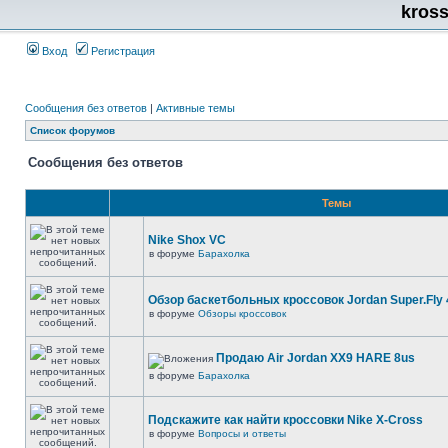
kros
Вход
Регистрация
Сообщения без ответов
|
Активные темы
Список форумов
Сообщения без ответов
Темы
Nike Shox VC
в форуме
Барахолка
Обзор баскетбольных кроссовок Jordan Super.Fly 
в форуме
Обзоры кроссовок
Продаю Air Jordan XX9 HARE 8us
в форуме
Барахолка
Подскажите как найти кроссовки Nike X-Cross
в форуме
Вопросы и ответы