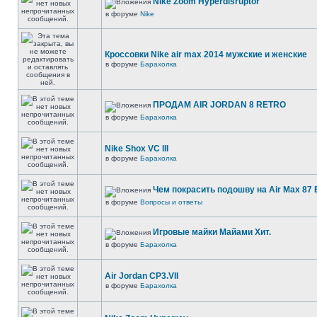
Nike Zoom Hyperdisruptor
в форуме
Nike
Кроссовки Nike air max 2014 мужские и женские
в форуме
Барахолка
ПРОДАМ AIR JORDAN 8 RETRO
в форуме
Барахолка
Nike Shox VC III
в форуме
Барахолка
Чем покрасить подошву на Air Max 87 E
в форуме
Вопросы и ответы
Игровые майки Майами Хит.
в форуме
Барахолка
Air Jordan CP3.VII
в форуме
Барахолка