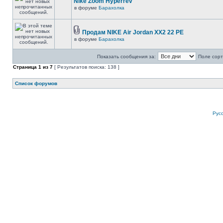
Nike Zoom Hyperrev
в форуме
Барахолка
Продам NIKE Air Jordan XX2 22 PE
в форуме
Барахолка
Показать сообщения за:
Поле сорт
Страница
1
из
7
[ Результатов поиска: 138 ]
Список форумов
Рус