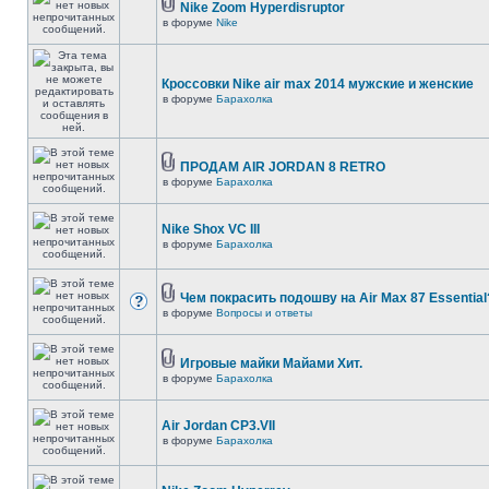
Nike Zoom Hyperdisruptor
в форуме
Nike
Кроссовки Nike air max 2014 мужские и женские
в форуме
Барахолка
ПРОДАМ AIR JORDAN 8 RETRO
в форуме
Барахолка
Nike Shox VC III
в форуме
Барахолка
Чем покрасить подошву на Air Max 87 Essential
в форуме
Вопросы и ответы
Игровые майки Майами Хит.
в форуме
Барахолка
Air Jordan CP3.VII
в форуме
Барахолка