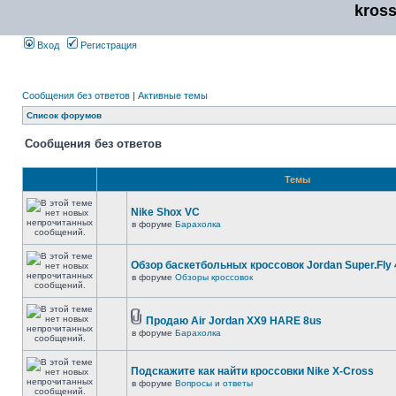
kros
Вход
Регистрация
Сообщения без ответов
|
Активные темы
Список форумов
Сообщения без ответов
Темы
Nike Shox VC
в форуме
Барахолка
Обзор баскетбольных кроссовок Jordan Super.Fly 
в форуме
Обзоры кроссовок
Продаю Air Jordan XX9 HARE 8us
в форуме
Барахолка
Подскажите как найти кроссовки Nike X-Cross
в форуме
Вопросы и ответы