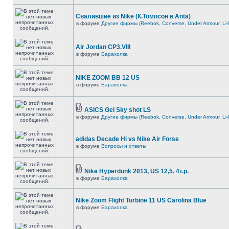
Свалившие из Nike (К.Томпсон в Anta)
в форуме
Другие фирмы (Reebok, Converse, Under Armour, Li-
Air Jordan CP3.VIII
в форуме
Барахолка
NIKE ZOOM BB 12 US
в форуме
Барахолка
ASICS Gel Sky shot LS
в форуме
Другие фирмы (Reebok, Converse, Under Armour, Li-
adidas Decade Hi vs Nike Air Forse
в форуме
Вопросы и ответы
Nike Hyperdunk 2013, US 12,5. 4т.р.
в форуме
Барахолка
Nike Zoom Flight Turbine 11 US Carolina Blue
в форуме
Барахолка