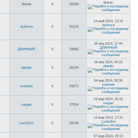
fencer
fencer
0
28159
14 май 2014, 13:14
dybrova
dybrova
0
31214
26 апр 2014, 17:44
ДЛИННЫЙ
ДЛИННЫЙ
0
29692
16 апр 2014, 00:22
atlantic
atlantic
0
26134
04 апр 2014, 00:36
kowwan
kowwan
0
34271
16 мар 2014, 20:15
sargan
sargan
0
27024
12 мар 2014, 17:31
LuckyEm
LuckyEm
0
28136
07 мар 2014, 19:13