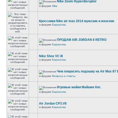
Nike Zoom Hyperdisruptor
в форуме
Nike
Кроссовки Nike air max 2014 мужские и женские
в форуме
Барахолка
ПРОДАМ AIR JORDAN 8 RETRO
в форуме
Барахолка
Nike Shox VC III
в форуме
Барахолка
Чем покрасить подошву на Air Max 87 E
в форуме
Вопросы и ответы
Игровые майки Майами Хит.
в форуме
Барахолка
Air Jordan CP3.VII
в форуме
Барахолка