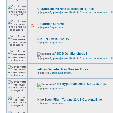
Свалившие из Nike (К.Томпсон в Anta)
в форуме
Другие фирмы (Reebok, Converse, Under Armour, Li-
Air Jordan CP3.VIII
в форуме
Барахолка
NIKE ZOOM BB 12 US
в форуме
Барахолка
ASICS Gel Sky shot LS
в форуме
Другие фирмы (Reebok, Converse, Under Armour, Li-
adidas Decade Hi vs Nike Air Forse
в форуме
Вопросы и ответы
Nike Hyperdunk 2013, US 12,5. 4т.р.
в форуме
Барахолка
Nike Zoom Flight Turbine 11 US Carolina Blue
в форуме
Барахолка