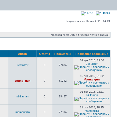
FAQ
Поиск
Текущее время: 07 авг 2026, 14:19
Часовой пояс: UTC + 5 часов [ Летнее время ]
Автор
Ответы
Просмотры
Последнее сообщение
09 дек 2016, 19:00
Jestaiker
Jestaiker
0
27434
16 окт 2016, 21:02
Young_gun
Young_gun
0
31742
01 дек 2015, 22:11
nikitaman
nikitaman
0
29437
21 окт 2015, 18:15
mamontidla
mamontidla
0
27914