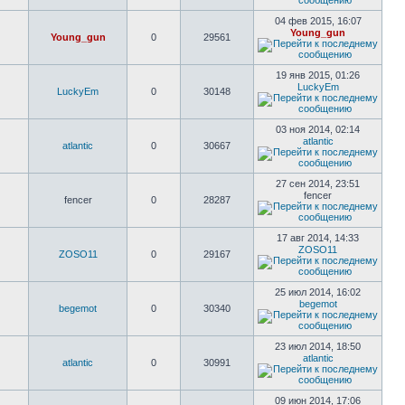
04 фев 2015, 16:07
Young_gun
Young_gun
0
29561
19 янв 2015, 01:26
LuckyEm
LuckyEm
0
30148
03 ноя 2014, 02:14
atlantic
atlantic
0
30667
27 сен 2014, 23:51
fencer
fencer
0
28287
17 авг 2014, 14:33
ZOSO11
ZOSO11
0
29167
25 июл 2014, 16:02
begemot
begemot
0
30340
23 июл 2014, 18:50
atlantic
atlantic
0
30991
09 июн 2014, 17:06