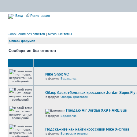
Вход
Регистрация
Сообщения без ответов
|
Активные темы
Список форумов
Сообщения без ответов
Nike Shox VC
в форуме
Барахолка
Обзор баскетбольных кроссовок Jordan Super.Fly 
в форуме
Обзоры кроссовок
Продаю Air Jordan XX9 HARE 8us
в форуме
Барахолка
Подскажите как найти кроссовки Nike X-Cross
в форуме
Вопросы и ответы