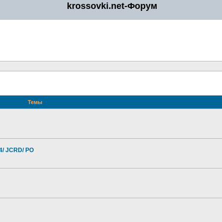
krossovki.net-Форум
Темы
4/ JCRD/ PO