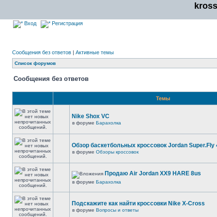
kros
Вход
Регистрация
Сообщения без ответов
|
Активные темы
Список форумов
Сообщения без ответов
Темы
Nike Shox VC
в форуме
Барахолка
Обзор баскетбольных кроссовок Jordan Super.Fly 
в форуме
Обзоры кроссовок
Продаю Air Jordan XX9 HARE 8us
в форуме
Барахолка
Подскажите как найти кроссовки Nike X-Cross
в форуме
Вопросы и ответы