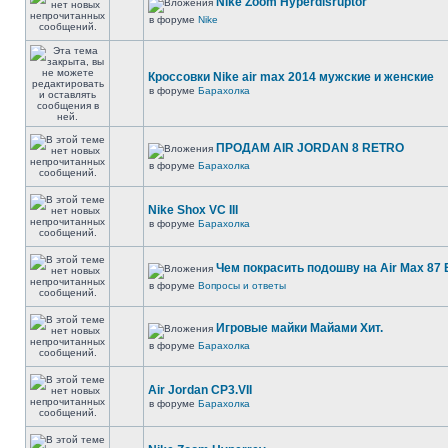
Nike Zoom Hyperdisruptor
в форуме
Nike
Кроссовки Nike air max 2014 мужские и женские
в форуме
Барахолка
ПРОДАМ AIR JORDAN 8 RETRO
в форуме
Барахолка
Nike Shox VC III
в форуме
Барахолка
Чем покрасить подошву на Air Max 87 E
в форуме
Вопросы и ответы
Игровые майки Майами Хит.
в форуме
Барахолка
Air Jordan CP3.VII
в форуме
Барахолка