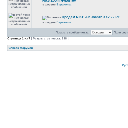
Nike Zoom Hyperrev
в форуме
Барахолка
Продам NIKE Air Jordan XX2 22 PE
в форуме
Барахолка
Показать сообщения за:
Поле сорт
Страница
1
из
7
[ Результатов поиска: 138 ]
Список форумов
Рус