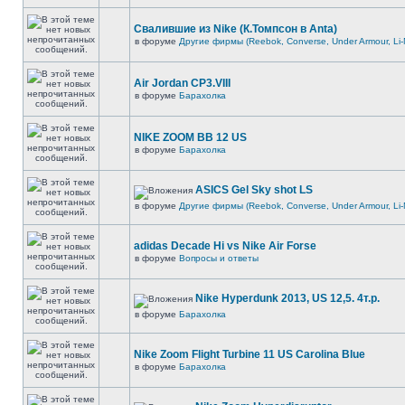
Свалившие из Nike (К.Томпсон в Anta)
в форуме
Другие фирмы (Reebok, Converse, Under Armour, Li-
Air Jordan CP3.VIII
в форуме
Барахолка
NIKE ZOOM BB 12 US
в форуме
Барахолка
ASICS Gel Sky shot LS
в форуме
Другие фирмы (Reebok, Converse, Under Armour, Li-
adidas Decade Hi vs Nike Air Forse
в форуме
Вопросы и ответы
Nike Hyperdunk 2013, US 12,5. 4т.р.
в форуме
Барахолка
Nike Zoom Flight Turbine 11 US Carolina Blue
в форуме
Барахолка