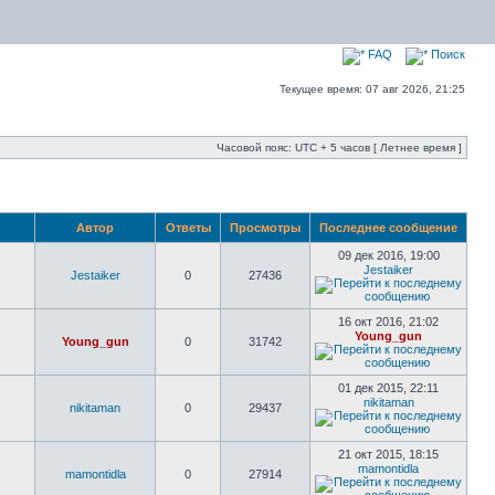
FAQ
Поиск
Текущее время: 07 авг 2026, 21:25
Часовой пояс: UTC + 5 часов [ Летнее время ]
Автор
Ответы
Просмотры
Последнее сообщение
09 дек 2016, 19:00
Jestaiker
Jestaiker
0
27436
16 окт 2016, 21:02
Young_gun
Young_gun
0
31742
01 дек 2015, 22:11
nikitaman
nikitaman
0
29437
21 окт 2015, 18:15
mamontidla
mamontidla
0
27914