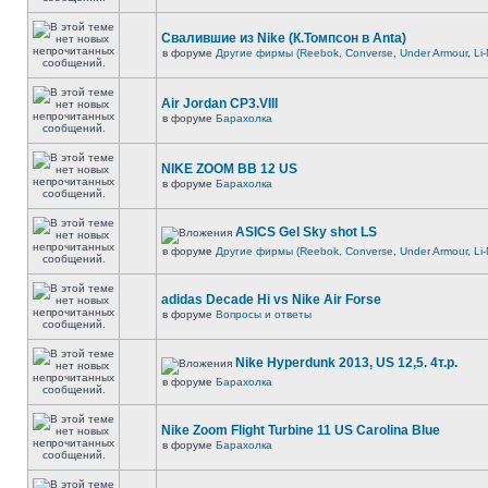
Свалившие из Nike (К.Томпсон в Anta)
в форуме
Другие фирмы (Reebok, Converse, Under Armour, Li-
Air Jordan CP3.VIII
в форуме
Барахолка
NIKE ZOOM BB 12 US
в форуме
Барахолка
ASICS Gel Sky shot LS
в форуме
Другие фирмы (Reebok, Converse, Under Armour, Li-
adidas Decade Hi vs Nike Air Forse
в форуме
Вопросы и ответы
Nike Hyperdunk 2013, US 12,5. 4т.р.
в форуме
Барахолка
Nike Zoom Flight Turbine 11 US Carolina Blue
в форуме
Барахолка