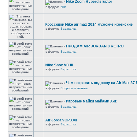
Nike Zoom Hyperdisruptor
в форуме
Nike
Кроссовки Nike air max 2014 мужские и женские
в форуме
Барахолка
ПРОДАМ AIR JORDAN 8 RETRO
в форуме
Барахолка
Nike Shox VC III
в форуме
Барахолка
Чем покрасить подошву на Air Max 87 E
в форуме
Вопросы и ответы
Игровые майки Майами Хит.
в форуме
Барахолка
Air Jordan CP3.VII
в форуме
Барахолка