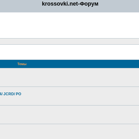
krossovki.net-Форум
Темы
4/ JCRD/ PO