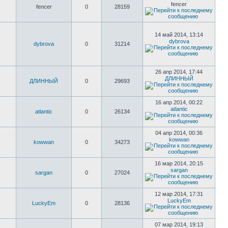
fencer
fencer
0
28159
14 май 2014, 13:14
dybrova
dybrova
0
31214
26 апр 2014, 17:44
ДЛИННЫЙ
ДЛИННЫЙ
0
29693
16 апр 2014, 00:22
atlantic
atlantic
0
26134
04 апр 2014, 00:36
kowwan
kowwan
0
34273
16 мар 2014, 20:15
sargan
sargan
0
27024
12 мар 2014, 17:31
LuckyEm
LuckyEm
0
28136
07 мар 2014, 19:13