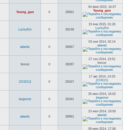
04 фев 2015, 16:07
Young_gun
Young_gun
0
29561
19 янв 2015, 01:26
LuckyEm
LuckyEm
0
30148
03 ноя 2014, 02:14
atlantic
atlantic
0
30667
27 сен 2014, 23:51
fencer
fencer
0
28287
17 авг 2014, 14:33
ZOSO11
ZOSO11
0
29167
25 июл 2014, 16:02
begemot
begemot
0
30341
23 июл 2014, 18:50
atlantic
atlantic
0
30991
09 июн 2014, 17:06