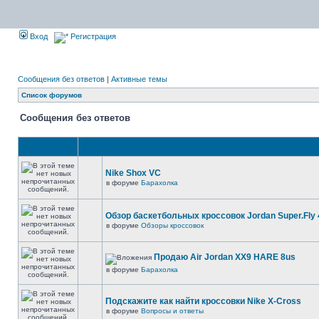
Вход
Регистрация
Сообщения без ответов
|
Активные темы
Список форумов
Сообщения без ответов
Nike Shox VC
в форуме
Барахолка
Обзор баскетбольных кроссовок Jordan Super.Fly 
в форуме
Обзоры кроссовок
Продаю Air Jordan XX9 HARE 8us
в форуме
Барахолка
Подскажите как найти кроссовки Nike X-Cross
в форуме
Вопросы и ответы