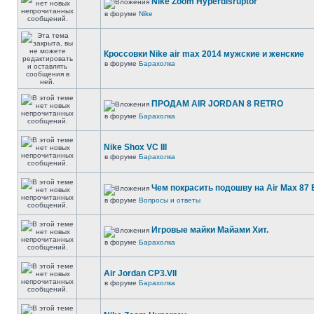
Nike Zoom Hyperdisruptor
в форуме
Nike
Кроссовки Nike air max 2014 мужские и женские
в форуме
Барахолка
ПРОДАМ AIR JORDAN 8 RETRO
в форуме
Барахолка
Nike Shox VC III
в форуме
Барахолка
Чем покрасить подошву на Air Max 87 E
в форуме
Вопросы и ответы
Игровые майки Майами Хит.
в форуме
Барахолка
Air Jordan CP3.VII
в форуме
Барахолка