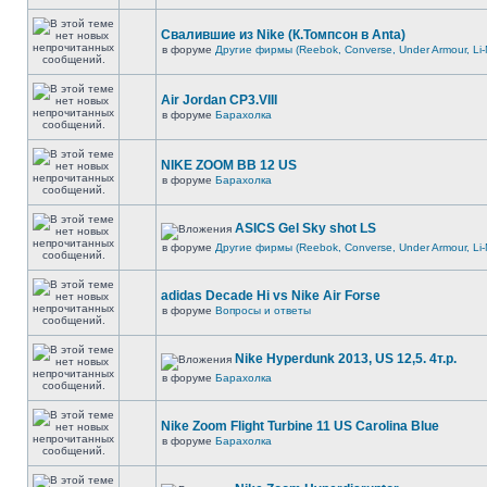
Свалившие из Nike (К.Томпсон в Anta)
в форуме
Другие фирмы (Reebok, Converse, Under Armour, Li-
Air Jordan CP3.VIII
в форуме
Барахолка
NIKE ZOOM BB 12 US
в форуме
Барахолка
ASICS Gel Sky shot LS
в форуме
Другие фирмы (Reebok, Converse, Under Armour, Li-
adidas Decade Hi vs Nike Air Forse
в форуме
Вопросы и ответы
Nike Hyperdunk 2013, US 12,5. 4т.р.
в форуме
Барахолка
Nike Zoom Flight Turbine 11 US Carolina Blue
в форуме
Барахолка