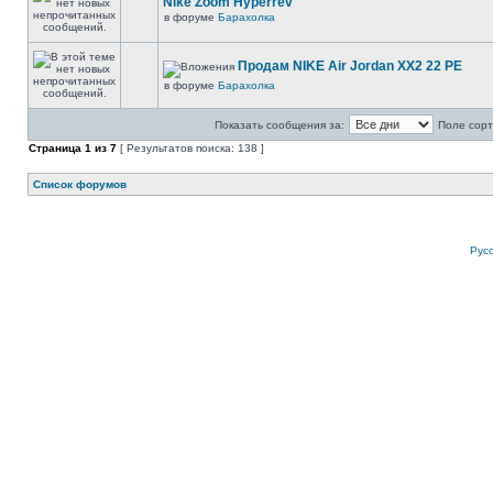
Nike Zoom Hyperrev
в форуме
Барахолка
Продам NIKE Air Jordan XX2 22 PE
в форуме
Барахолка
Показать сообщения за:
Поле сорт
Страница
1
из
7
[ Результатов поиска: 138 ]
Список форумов
Рус