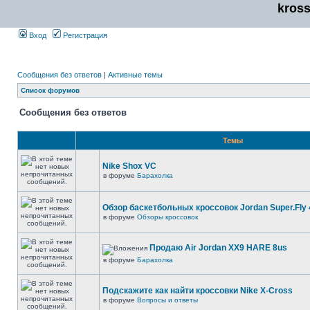
kros
Вход
Регистрация
Сообщения без ответов
|
Активные темы
Список форумов
Сообщения без ответов
Темы
Nike Shox VC
в форуме
Барахолка
Обзор баскетбольных кроссовок Jordan Super.Fly 
в форуме
Обзоры кроссовок
Продаю Air Jordan XX9 HARE 8us
в форуме
Барахолка
Подскажите как найти кроссовки Nike X-Cross
в форуме
Вопросы и ответы