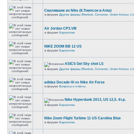
Свалившие из Nike (К.Томпсон в Anta)
в форуме
Другие фирмы (Reebok, Converse, Under Armour, Li-
Air Jordan CP3.VIII
в форуме
Барахолка
NIKE ZOOM BB 12 US
в форуме
Барахолка
ASICS Gel Sky shot LS
в форуме
Другие фирмы (Reebok, Converse, Under Armour, Li-
adidas Decade Hi vs Nike Air Forse
в форуме
Вопросы и ответы
Nike Hyperdunk 2013, US 12,5. 4т.р.
в форуме
Барахолка
Nike Zoom Flight Turbine 11 US Carolina Blue
в форуме
Барахолка