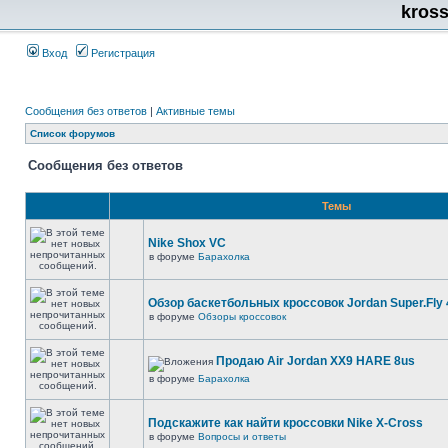
kros
Вход
Регистрация
Сообщения без ответов
|
Активные темы
Список форумов
Сообщения без ответов
Темы
Nike Shox VC
в форуме
Барахолка
Обзор баскетбольных кроссовок Jordan Super.Fly 
в форуме
Обзоры кроссовок
Продаю Air Jordan XX9 HARE 8us
в форуме
Барахолка
Подскажите как найти кроссовки Nike X-Cross
в форуме
Вопросы и ответы