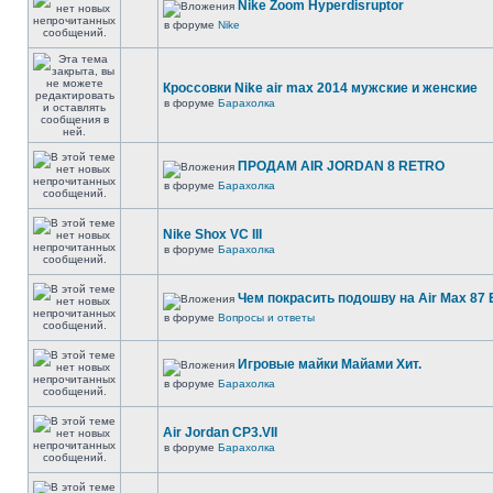
Nike Zoom Hyperdisruptor
в форуме
Nike
Кроссовки Nike air max 2014 мужские и женские
в форуме
Барахолка
ПРОДАМ AIR JORDAN 8 RETRO
в форуме
Барахолка
Nike Shox VC III
в форуме
Барахолка
Чем покрасить подошву на Air Max 87 E
в форуме
Вопросы и ответы
Игровые майки Майами Хит.
в форуме
Барахолка
Air Jordan CP3.VII
в форуме
Барахолка