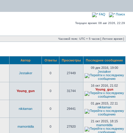
FAQ
Поиск
Текущее время: 08 авг 2026, 22:29
Часовой пояс: UTC + 5 часов [ Летнее время ]
Автор
Ответы
Просмотры
Последнее сообщение
09 дек 2016, 19:00
Jestaiker
Jestaiker
0
27449
16 окт 2016, 21:02
Young_gun
Young_gun
0
31744
01 дек 2015, 22:11
nikitaman
nikitaman
0
29441
21 окт 2015, 18:15
mamontidla
mamontidla
0
27920