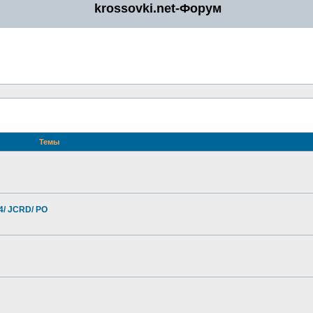
krossovki.net-Форум
Темы
4/ JCRD/ PO