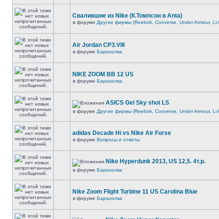
Свалившие из Nike (К.Томпсон в Anta)
в форуме
Другие фирмы (Reebok, Converse, Under Armour, Li-
Air Jordan CP3.VIII
в форуме
Барахолка
NIKE ZOOM BB 12 US
в форуме
Барахолка
ASICS Gel Sky shot LS
в форуме
Другие фирмы (Reebok, Converse, Under Armour, Li-
adidas Decade Hi vs Nike Air Forse
в форуме
Вопросы и ответы
Nike Hyperdunk 2013, US 12,5. 4т.р.
в форуме
Барахолка
Nike Zoom Flight Turbine 11 US Carolina Blue
в форуме
Барахолка