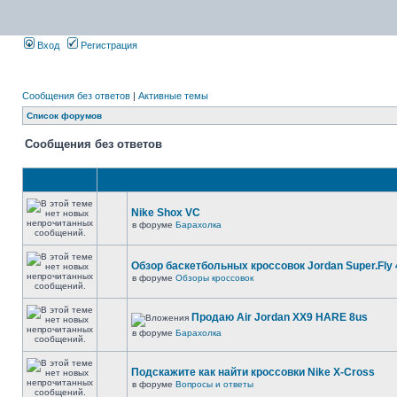
Вход
Регистрация
Сообщения без ответов
|
Активные темы
Список форумов
Сообщения без ответов
Nike Shox VC
в форуме
Барахолка
Обзор баскетбольных кроссовок Jordan Super.Fly 
в форуме
Обзоры кроссовок
Продаю Air Jordan XX9 HARE 8us
в форуме
Барахолка
Подскажите как найти кроссовки Nike X-Cross
в форуме
Вопросы и ответы