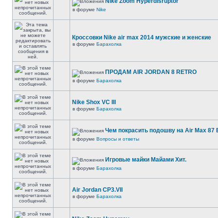
Nike Zoom Hyperdisruptor
в форуме
Nike
Кроссовки Nike air max 2014 мужские и женские
в форуме
Барахолка
ПРОДАМ AIR JORDAN 8 RETRO
в форуме
Барахолка
Nike Shox VC III
в форуме
Барахолка
Чем покрасить подошву на Air Max 87 E
в форуме
Вопросы и ответы
Игровые майки Майами Хит.
в форуме
Барахолка
Air Jordan CP3.VII
в форуме
Барахолка