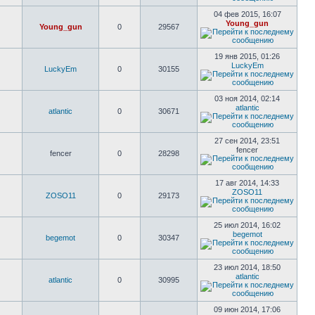
04 фев 2015, 16:07
Young_gun
Young_gun
0
29567
19 янв 2015, 01:26
LuckyEm
LuckyEm
0
30155
03 ноя 2014, 02:14
atlantic
atlantic
0
30671
27 сен 2014, 23:51
fencer
fencer
0
28298
17 авг 2014, 14:33
ZOSO11
ZOSO11
0
29173
25 июл 2014, 16:02
begemot
begemot
0
30347
23 июл 2014, 18:50
atlantic
atlantic
0
30995
09 июн 2014, 17:06