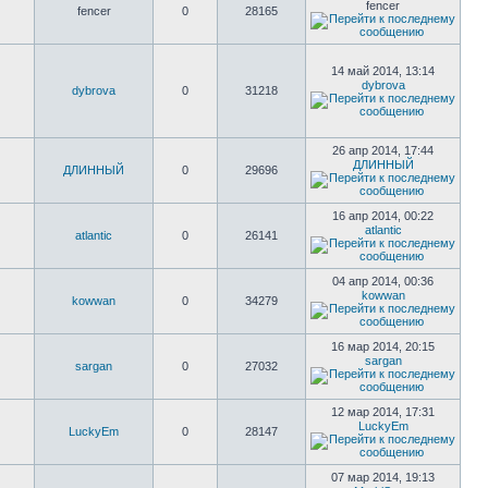
fencer
fencer
0
28165
14 май 2014, 13:14
dybrova
dybrova
0
31218
26 апр 2014, 17:44
ДЛИННЫЙ
ДЛИННЫЙ
0
29696
16 апр 2014, 00:22
atlantic
atlantic
0
26141
04 апр 2014, 00:36
kowwan
kowwan
0
34279
16 мар 2014, 20:15
sargan
sargan
0
27032
12 мар 2014, 17:31
LuckyEm
LuckyEm
0
28147
07 мар 2014, 19:13