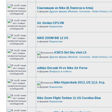
Свалившие из Nike (К.Томпсон в Anta)
в форуме
Другие фирмы (Reebok, Converse, Under Armour, Li-
Air Jordan CP3.VIII
в форуме
Барахолка
NIKE ZOOM BB 12 US
в форуме
Барахолка
ASICS Gel Sky shot LS
в форуме
Другие фирмы (Reebok, Converse, Under Armour, Li-
adidas Decade Hi vs Nike Air Forse
в форуме
Вопросы и ответы
Nike Hyperdunk 2013, US 12,5. 4т.р.
в форуме
Барахолка
Nike Zoom Flight Turbine 11 US Carolina Blue
в форуме
Барахолка