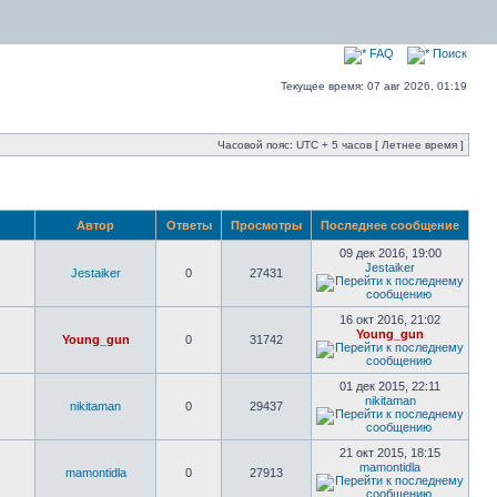
FAQ
Поиск
Текущее время: 07 авг 2026, 01:19
Часовой пояс: UTC + 5 часов [ Летнее время ]
Автор
Ответы
Просмотры
Последнее сообщение
09 дек 2016, 19:00
Jestaiker
Jestaiker
0
27431
16 окт 2016, 21:02
Young_gun
Young_gun
0
31742
01 дек 2015, 22:11
nikitaman
nikitaman
0
29437
21 окт 2015, 18:15
mamontidla
mamontidla
0
27913