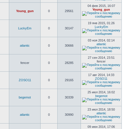
04 фев 2015, 16:07
Young_gun
Young_gun
0
29561
19 янв 2015, 01:26
LuckyEm
LuckyEm
0
30147
03 ноя 2014, 02:14
atlantic
atlantic
0
30666
27 сен 2014, 23:51
fencer
fencer
0
28285
17 авг 2014, 14:33
ZOSO11
ZOSO11
0
29165
25 июл 2014, 16:02
begemot
begemot
0
30339
23 июл 2014, 18:50
atlantic
atlantic
0
30990
09 июн 2014, 17:06