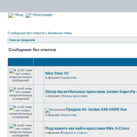
Вход
Регистрация
Сообщения без ответов
|
Активные темы
Список форумов
Сообщения без ответов
Nike Shox VC
в форуме
Барахолка
Обзор баскетбольных кроссовок Jordan Super.Fly 
в форуме
Обзоры кроссовок
Продаю Air Jordan XX9 HARE 8us
в форуме
Барахолка
Подскажите как найти кроссовки Nike X-Cross
в форуме
Вопросы и ответы