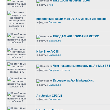
Nike Zoom Hyperdisruptor
в форуме
Nike
Кроссовки Nike air max 2014 мужские и женские
в форуме
Барахолка
ПРОДАМ AIR JORDAN 8 RETRO
в форуме
Барахолка
Nike Shox VC III
в форуме
Барахолка
Чем покрасить подошву на Air Max 87 E
в форуме
Вопросы и ответы
Игровые майки Майами Хит.
в форуме
Барахолка
Air Jordan CP3.VII
в форуме
Барахолка