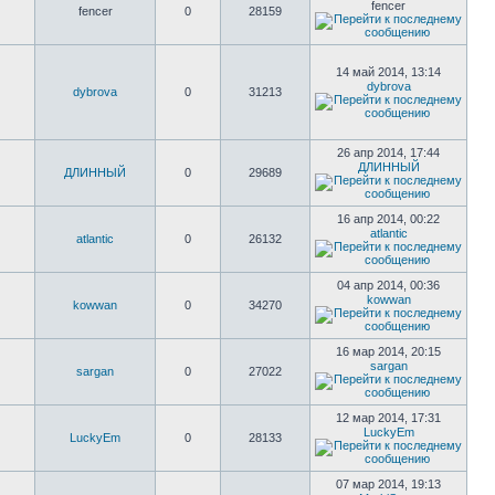
fencer
fencer
0
28159
14 май 2014, 13:14
dybrova
dybrova
0
31213
26 апр 2014, 17:44
ДЛИННЫЙ
ДЛИННЫЙ
0
29689
16 апр 2014, 00:22
atlantic
atlantic
0
26132
04 апр 2014, 00:36
kowwan
kowwan
0
34270
16 мар 2014, 20:15
sargan
sargan
0
27022
12 мар 2014, 17:31
LuckyEm
LuckyEm
0
28133
07 мар 2014, 19:13