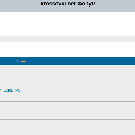
krossovki.net-Форум
Темы
4/ JCRD/ PO