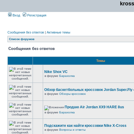
kros
Вход
Регистрация
Сообщения без ответов
|
Активные темы
Список форумов
Сообщения без ответов
Темы
Nike Shox VC
в форуме
Барахолка
Обзор баскетбольных кроссовок Jordan Super.Fly 
в форуме
Обзоры кроссовок
Продаю Air Jordan XX9 HARE 8us
в форуме
Барахолка
Подскажите как найти кроссовки Nike X-Cross
в форуме
Вопросы и ответы