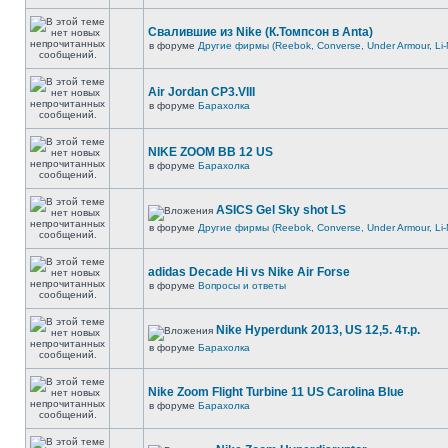
Свалившие из Nike (К.Томпсон в Anta)
в форуме
Другие фирмы (Reebok, Converse, Under Armour, Li-
Air Jordan CP3.VIII
в форуме
Барахолка
NIKE ZOOM BB 12 US
в форуме
Барахолка
ASICS Gel Sky shot LS
в форуме
Другие фирмы (Reebok, Converse, Under Armour, Li-
adidas Decade Hi vs Nike Air Forse
в форуме
Вопросы и ответы
Nike Hyperdunk 2013, US 12,5. 4т.р.
в форуме
Барахолка
Nike Zoom Flight Turbine 11 US Carolina Blue
в форуме
Барахолка