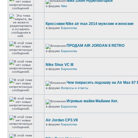
Nike Zoom Hyperdisruptor
в форуме
Nike
Кроссовки Nike air max 2014 мужские и женские
в форуме
Барахолка
ПРОДАМ AIR JORDAN 8 RETRO
в форуме
Барахолка
Nike Shox VC III
в форуме
Барахолка
Чем покрасить подошву на Air Max 87 E
в форуме
Вопросы и ответы
Игровые майки Майами Хит.
в форуме
Барахолка
Air Jordan CP3.VII
в форуме
Барахолка