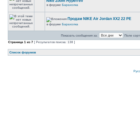
Nike Zoom Hyperrev
в форуме
Барахолка
Продам NIKE Air Jordan XX2 22 PE
в форуме
Барахолка
Показать сообщения за:
Поле сорт
Страница
1
из
7
[ Результатов поиска: 138 ]
Список форумов
Рус