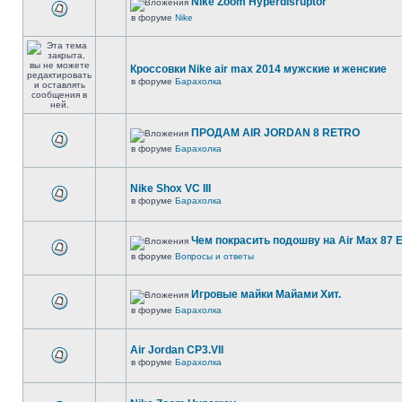
Nike Zoom Hyperdisruptor
в форуме
Nike
Кроссовки Nike air max 2014 мужские и женские
в форуме
Барахолка
ПРОДАМ AIR JORDAN 8 RETRO
в форуме
Барахолка
Nike Shox VC III
в форуме
Барахолка
Чем покрасить подошву на Air Max 87 E
в форуме
Вопросы и ответы
Игровые майки Майами Хит.
в форуме
Барахолка
Air Jordan CP3.VII
в форуме
Барахолка