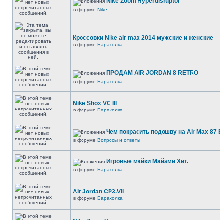
Nike Zoom Hyperdisruptor
в форуме
Nike
Кроссовки Nike air max 2014 мужские и женские
в форуме
Барахолка
ПРОДАМ AIR JORDAN 8 RETRO
в форуме
Барахолка
Nike Shox VC III
в форуме
Барахолка
Чем покрасить подошву на Air Max 87 E
в форуме
Вопросы и ответы
Игровые майки Майами Хит.
в форуме
Барахолка
Air Jordan CP3.VII
в форуме
Барахолка