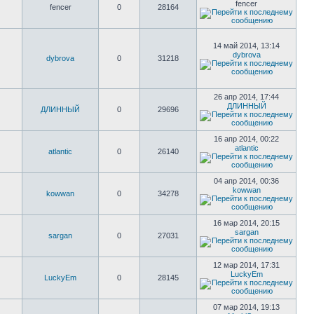
fencer
fencer
0
28164
14 май 2014, 13:14
dybrova
dybrova
0
31218
26 апр 2014, 17:44
ДЛИННЫЙ
ДЛИННЫЙ
0
29696
16 апр 2014, 00:22
atlantic
atlantic
0
26140
04 апр 2014, 00:36
kowwan
kowwan
0
34278
16 мар 2014, 20:15
sargan
sargan
0
27031
12 мар 2014, 17:31
LuckyEm
LuckyEm
0
28145
07 мар 2014, 19:13