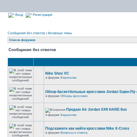
Вход
Регистрация
Сообщения без ответов
|
Активные темы
Список форумов
Сообщения без ответов
Nike Shox VC
в форуме
Барахолка
Обзор баскетбольных кроссовок Jordan Super.Fly 
в форуме
Обзоры кроссовок
Продаю Air Jordan XX9 HARE 8us
в форуме
Барахолка
Подскажите как найти кроссовки Nike X-Cross
в форуме
Вопросы и ответы