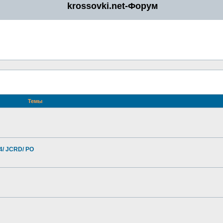
krossovki.net-Форум
Темы
4/ JCRD/ PO