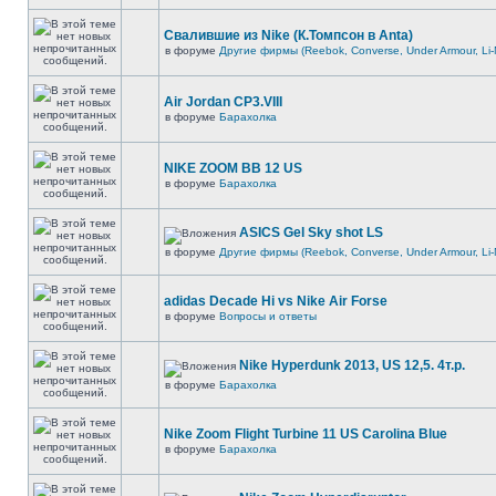
Свалившие из Nike (К.Томпсон в Anta)
в форуме
Другие фирмы (Reebok, Converse, Under Armour, Li-
Air Jordan CP3.VIII
в форуме
Барахолка
NIKE ZOOM BB 12 US
в форуме
Барахолка
ASICS Gel Sky shot LS
в форуме
Другие фирмы (Reebok, Converse, Under Armour, Li-
adidas Decade Hi vs Nike Air Forse
в форуме
Вопросы и ответы
Nike Hyperdunk 2013, US 12,5. 4т.р.
в форуме
Барахолка
Nike Zoom Flight Turbine 11 US Carolina Blue
в форуме
Барахолка