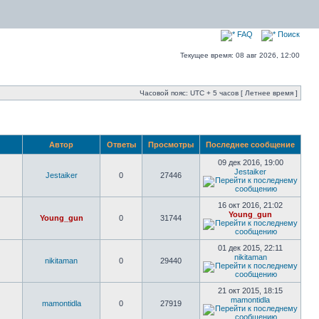
FAQ
Поиск
Текущее время: 08 авг 2026, 12:00
Часовой пояс: UTC + 5 часов [ Летнее время ]
Автор
Ответы
Просмотры
Последнее сообщение
09 дек 2016, 19:00
Jestaiker
Jestaiker
0
27446
16 окт 2016, 21:02
Young_gun
Young_gun
0
31744
01 дек 2015, 22:11
nikitaman
nikitaman
0
29440
21 окт 2015, 18:15
mamontidla
mamontidla
0
27919