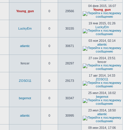
04 фев 2015, 16:07
Young_gun
Young_gun
0
29566
19 янв 2015, 01:26
LuckyEm
LuckyEm
0
30155
03 ноя 2014, 02:14
atlantic
atlantic
0
30671
27 сен 2014, 23:51
fencer
fencer
0
28297
17 авг 2014, 14:33
ZOSO11
ZOSO11
0
29173
25 июл 2014, 16:02
begemot
begemot
0
30347
23 июл 2014, 18:50
atlantic
atlantic
0
30995
09 июн 2014, 17:06