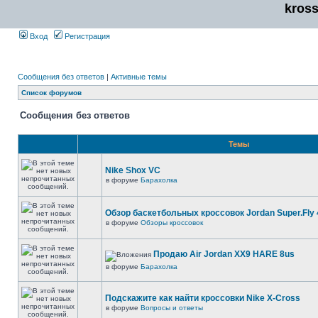
kros
Вход
Регистрация
Сообщения без ответов
|
Активные темы
Список форумов
Сообщения без ответов
Темы
Nike Shox VC
в форуме
Барахолка
Обзор баскетбольных кроссовок Jordan Super.Fly 
в форуме
Обзоры кроссовок
Продаю Air Jordan XX9 HARE 8us
в форуме
Барахолка
Подскажите как найти кроссовки Nike X-Cross
в форуме
Вопросы и ответы