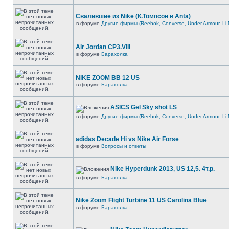
Свалившие из Nike (К.Томпсон в Anta)
в форуме
Другие фирмы (Reebok, Converse, Under Armour, Li-
Air Jordan CP3.VIII
в форуме
Барахолка
NIKE ZOOM BB 12 US
в форуме
Барахолка
ASICS Gel Sky shot LS
в форуме
Другие фирмы (Reebok, Converse, Under Armour, Li-
adidas Decade Hi vs Nike Air Forse
в форуме
Вопросы и ответы
Nike Hyperdunk 2013, US 12,5. 4т.р.
в форуме
Барахолка
Nike Zoom Flight Turbine 11 US Carolina Blue
в форуме
Барахолка