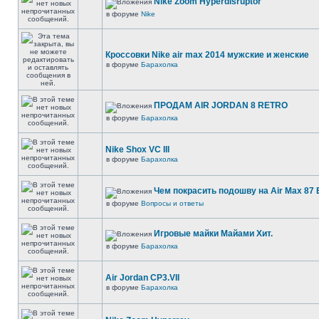
Nike Zoom Hyperdisruptor
в форуме
Nike
Кроссовки Nike air max 2014 мужские и женские
в форуме
Барахолка
ПРОДАМ AIR JORDAN 8 RETRO
в форуме
Барахолка
Nike Shox VC III
в форуме
Барахолка
Чем покрасить подошву на Air Max 87 E
в форуме
Вопросы и ответы
Игровые майки Майами Хит.
в форуме
Барахолка
Air Jordan CP3.VII
в форуме
Барахолка