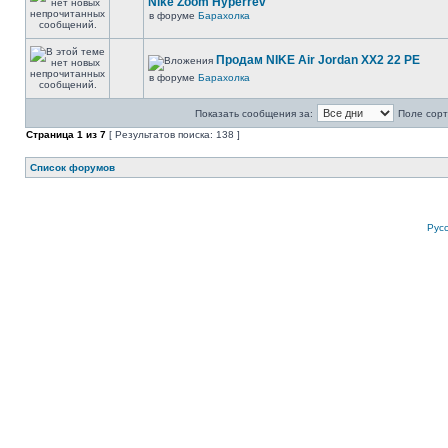
Nike Zoom Hyperrev
в форуме
Барахолка
Продам NIKE Air Jordan XX2 22 PE
в форуме
Барахолка
Показать сообщения за:
Поле сорт
Страница
1
из
7
[ Результатов поиска: 138 ]
Список форумов
Рус