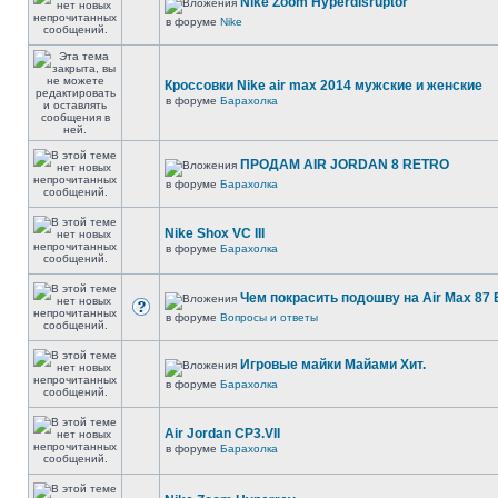
Nike Zoom Hyperdisruptor
в форуме
Nike
Кроссовки Nike air max 2014 мужские и женские
в форуме
Барахолка
ПРОДАМ AIR JORDAN 8 RETRO
в форуме
Барахолка
Nike Shox VC III
в форуме
Барахолка
Чем покрасить подошву на Air Max 87 E
в форуме
Вопросы и ответы
Игровые майки Майами Хит.
в форуме
Барахолка
Air Jordan CP3.VII
в форуме
Барахолка