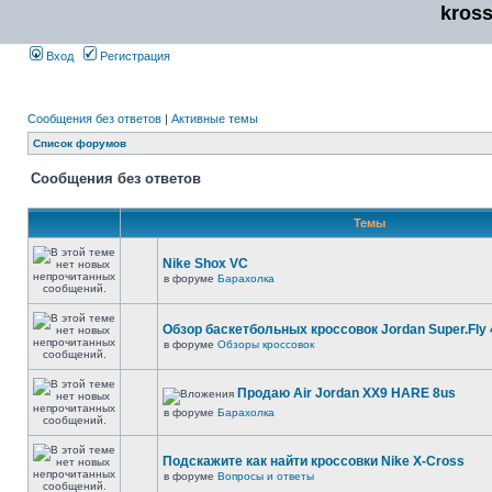
kros
Вход
Регистрация
Сообщения без ответов
|
Активные темы
Список форумов
Сообщения без ответов
Темы
Nike Shox VC
в форуме
Барахолка
Обзор баскетбольных кроссовок Jordan Super.Fly 
в форуме
Обзоры кроссовок
Продаю Air Jordan XX9 HARE 8us
в форуме
Барахолка
Подскажите как найти кроссовки Nike X-Cross
в форуме
Вопросы и ответы