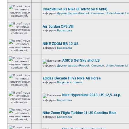
Свалившие из Nike (К.Томпсон в Anta)
в форуме
Другие фирмы (Reebok, Converse, Under Armour, Li-
Air Jordan CP3.VIII
в форуме
Барахолка
NIKE ZOOM BB 12 US
в форуме
Барахолка
ASICS Gel Sky shot LS
в форуме
Другие фирмы (Reebok, Converse, Under Armour, Li-
adidas Decade Hi vs Nike Air Forse
в форуме
Вопросы и ответы
Nike Hyperdunk 2013, US 12,5. 4т.р.
в форуме
Барахолка
Nike Zoom Flight Turbine 11 US Carolina Blue
в форуме
Барахолка