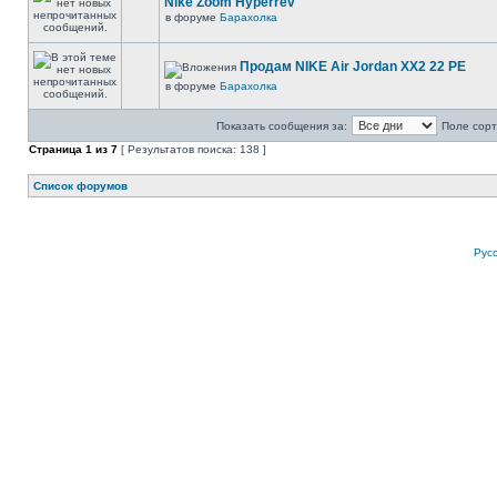
Nike Zoom Hyperrev
в форуме
Барахолка
Продам NIKE Air Jordan XX2 22 PE
в форуме
Барахолка
Показать сообщения за:
Поле сорт
Страница
1
из
7
[ Результатов поиска: 138 ]
Список форумов
Рус