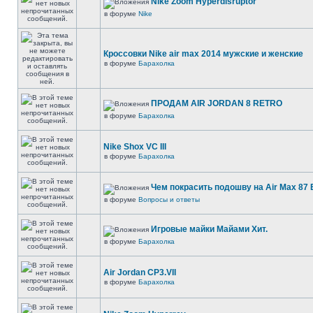
Nike Zoom Hyperdisruptor
в форуме
Nike
Кроссовки Nike air max 2014 мужские и женские
в форуме
Барахолка
ПРОДАМ AIR JORDAN 8 RETRO
в форуме
Барахолка
Nike Shox VC III
в форуме
Барахолка
Чем покрасить подошву на Air Max 87 E
в форуме
Вопросы и ответы
Игровые майки Майами Хит.
в форуме
Барахолка
Air Jordan CP3.VII
в форуме
Барахолка