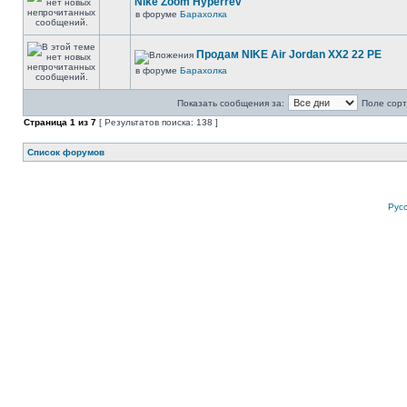
Nike Zoom Hyperrev
в форуме
Барахолка
Продам NIKE Air Jordan XX2 22 PE
в форуме
Барахолка
Показать сообщения за:
Поле сорт
Страница
1
из
7
[ Результатов поиска: 138 ]
Список форумов
Рус