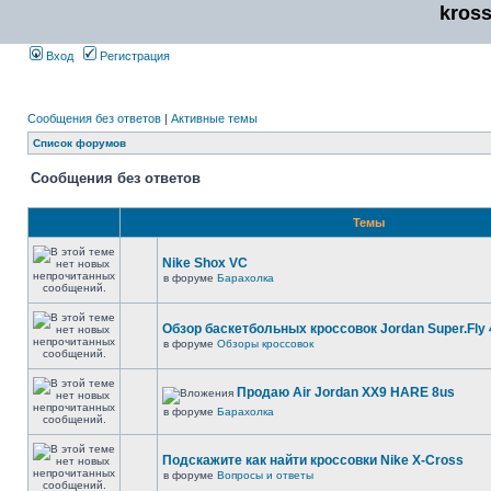
kros
Вход
Регистрация
Сообщения без ответов
|
Активные темы
Список форумов
Сообщения без ответов
Темы
Nike Shox VC
в форуме
Барахолка
Обзор баскетбольных кроссовок Jordan Super.Fly 
в форуме
Обзоры кроссовок
Продаю Air Jordan XX9 HARE 8us
в форуме
Барахолка
Подскажите как найти кроссовки Nike X-Cross
в форуме
Вопросы и ответы