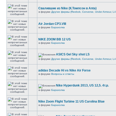
Свалившие из Nike (К.Томпсон в Anta)
в форуме
Другие фирмы (Reebok, Converse, Under Armour, Li-
Air Jordan CP3.VIII
в форуме
Барахолка
NIKE ZOOM BB 12 US
в форуме
Барахолка
ASICS Gel Sky shot LS
в форуме
Другие фирмы (Reebok, Converse, Under Armour, Li-
adidas Decade Hi vs Nike Air Forse
в форуме
Вопросы и ответы
Nike Hyperdunk 2013, US 12,5. 4т.р.
в форуме
Барахолка
Nike Zoom Flight Turbine 11 US Carolina Blue
в форуме
Барахолка