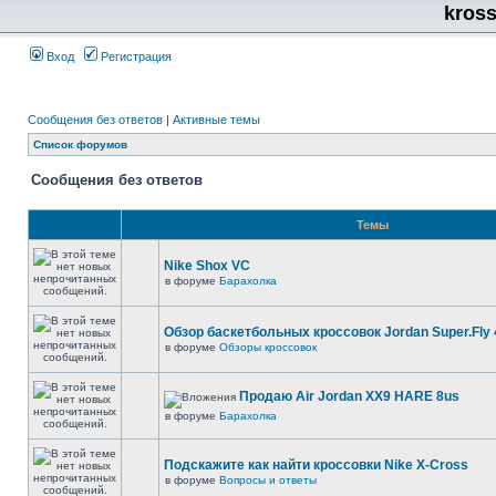
kros
Вход
Регистрация
Сообщения без ответов
|
Активные темы
Список форумов
Сообщения без ответов
Темы
Nike Shox VC
в форуме
Барахолка
Обзор баскетбольных кроссовок Jordan Super.Fly 
в форуме
Обзоры кроссовок
Продаю Air Jordan XX9 HARE 8us
в форуме
Барахолка
Подскажите как найти кроссовки Nike X-Cross
в форуме
Вопросы и ответы