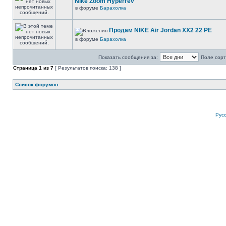
Nike Zoom Hyperrev
в форуме
Барахолка
Продам NIKE Air Jordan XX2 22 PE
в форуме
Барахолка
Показать сообщения за:
Поле сорт
Страница
1
из
7
[ Результатов поиска: 138 ]
Список форумов
Рус