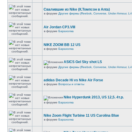
Свалившие из Nike (К.Томпсон в Anta)
в форуме
Другие фирмы (Reebok, Converse, Under Armour, Li-
Air Jordan CP3.VIII
в форуме
Барахолка
NIKE ZOOM BB 12 US
в форуме
Барахолка
ASICS Gel Sky shot LS
в форуме
Другие фирмы (Reebok, Converse, Under Armour, Li-
adidas Decade Hi vs Nike Air Forse
в форуме
Вопросы и ответы
Nike Hyperdunk 2013, US 12,5. 4т.р.
в форуме
Барахолка
Nike Zoom Flight Turbine 11 US Carolina Blue
в форуме
Барахолка