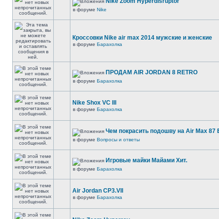
Nike Zoom Hyperdisruptor
в форуме
Nike
Кроссовки Nike air max 2014 мужские и женские
в форуме
Барахолка
ПРОДАМ AIR JORDAN 8 RETRO
в форуме
Барахолка
Nike Shox VC III
в форуме
Барахолка
Чем покрасить подошву на Air Max 87 E
в форуме
Вопросы и ответы
Игровые майки Майами Хит.
в форуме
Барахолка
Air Jordan CP3.VII
в форуме
Барахолка