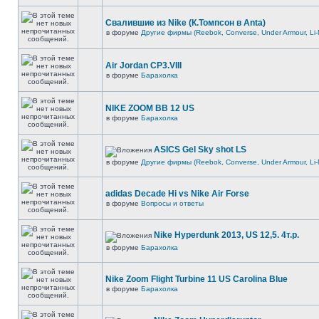
Свалившие из Nike (К.Томпсон в Anta)
в форуме
Другие фирмы (Reebok, Converse, Under Armour, Li-
Air Jordan CP3.VIII
в форуме
Барахолка
NIKE ZOOM BB 12 US
в форуме
Барахолка
ASICS Gel Sky shot LS
в форуме
Другие фирмы (Reebok, Converse, Under Armour, Li-
adidas Decade Hi vs Nike Air Forse
в форуме
Вопросы и ответы
Nike Hyperdunk 2013, US 12,5. 4т.р.
в форуме
Барахолка
Nike Zoom Flight Turbine 11 US Carolina Blue
в форуме
Барахолка