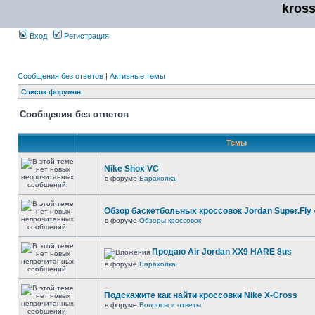
kros
Вход
Регистрация
Сообщения без ответов
|
Активные темы
Список форумов
Сообщения без ответов
Темы
Nike Shox VC
в форуме
Барахолка
Обзор баскетбольных кроссовок Jordan Super.Fly 
в форуме
Обзоры кроссовок
Продаю Air Jordan XX9 HARE 8us
в форуме
Барахолка
Подскажите как найти кроссовки Nike X-Cross
в форуме
Вопросы и ответы