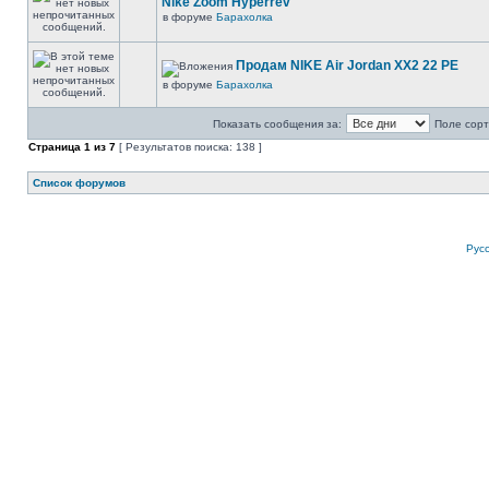
Nike Zoom Hyperrev
в форуме
Барахолка
Продам NIKE Air Jordan XX2 22 PE
в форуме
Барахолка
Показать сообщения за:
Поле сорт
Страница
1
из
7
[ Результатов поиска: 138 ]
Список форумов
Рус