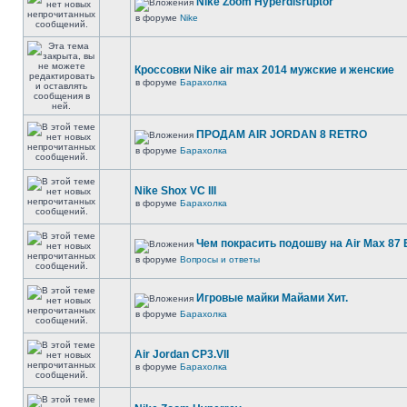
Nike Zoom Hyperdisruptor
в форуме
Nike
Кроссовки Nike air max 2014 мужские и женские
в форуме
Барахолка
ПРОДАМ AIR JORDAN 8 RETRO
в форуме
Барахолка
Nike Shox VC III
в форуме
Барахолка
Чем покрасить подошву на Air Max 87 E
в форуме
Вопросы и ответы
Игровые майки Майами Хит.
в форуме
Барахолка
Air Jordan CP3.VII
в форуме
Барахолка