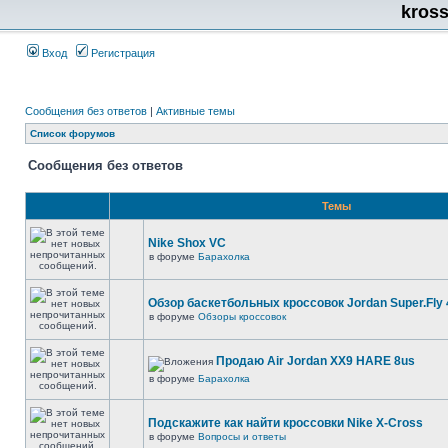
kros
Вход
Регистрация
Сообщения без ответов
|
Активные темы
Список форумов
Сообщения без ответов
Темы
Nike Shox VC
в форуме
Барахолка
Обзор баскетбольных кроссовок Jordan Super.Fly 
в форуме
Обзоры кроссовок
Продаю Air Jordan XX9 HARE 8us
в форуме
Барахолка
Подскажите как найти кроссовки Nike X-Cross
в форуме
Вопросы и ответы