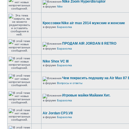
Nike Zoom Hyperdisruptor
в форуме
Nike
Кроссовки Nike air max 2014 мужские и женские
в форуме
Барахолка
ПРОДАМ AIR JORDAN 8 RETRO
в форуме
Барахолка
Nike Shox VC III
в форуме
Барахолка
Чем покрасить подошву на Air Max 87 E
в форуме
Вопросы и ответы
Игровые майки Майами Хит.
в форуме
Барахолка
Air Jordan CP3.VII
в форуме
Барахолка