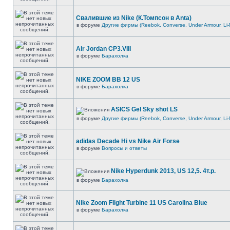
Свалившие из Nike (К.Томпсон в Anta)
в форуме
Другие фирмы (Reebok, Converse, Under Armour, Li-
Air Jordan CP3.VIII
в форуме
Барахолка
NIKE ZOOM BB 12 US
в форуме
Барахолка
ASICS Gel Sky shot LS
в форуме
Другие фирмы (Reebok, Converse, Under Armour, Li-
adidas Decade Hi vs Nike Air Forse
в форуме
Вопросы и ответы
Nike Hyperdunk 2013, US 12,5. 4т.р.
в форуме
Барахолка
Nike Zoom Flight Turbine 11 US Carolina Blue
в форуме
Барахолка