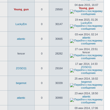
04 фев 2015, 16:07
Young_gun
Young_gun
0
29560
19 янв 2015, 01:26
LuckyEm
LuckyEm
0
30147
03 ноя 2014, 02:14
atlantic
atlantic
0
30665
27 сен 2014, 23:51
fencer
fencer
0
28282
17 авг 2014, 14:33
ZOSO11
ZOSO11
0
29164
25 июл 2014, 16:02
begemot
begemot
0
30339
23 июл 2014, 18:50
atlantic
atlantic
0
30990
09 июн 2014, 17:06