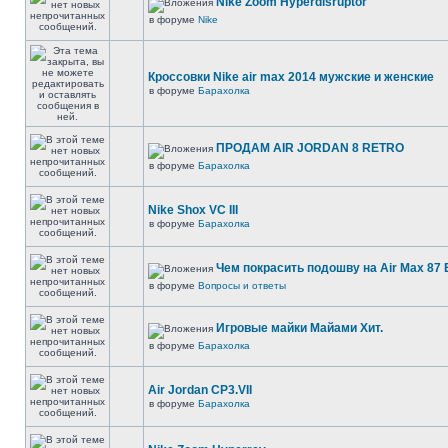
Nike Zoom Hyperdisruptor
в форуме
Nike
Кроссовки Nike air max 2014 мужские и женские
в форуме
Барахолка
ПРОДАМ AIR JORDAN 8 RETRO
в форуме
Барахолка
Nike Shox VC III
в форуме
Барахолка
Чем покрасить подошву на Air Max 87 E
в форуме
Вопросы и ответы
Игровые майки Майами Хит.
в форуме
Барахолка
Air Jordan CP3.VII
в форуме
Барахолка