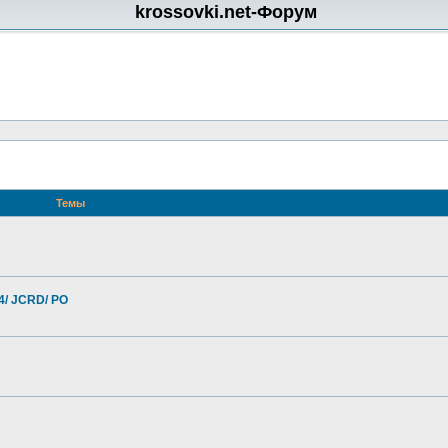
krossovki.net-Форум
Темы
4/ JCRD/ PO