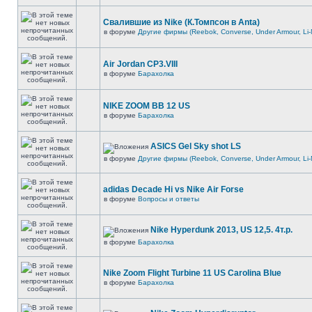
Свалившие из Nike (К.Томпсон в Anta)
в форуме
Другие фирмы (Reebok, Converse, Under Armour, Li-
Air Jordan CP3.VIII
в форуме
Барахолка
NIKE ZOOM BB 12 US
в форуме
Барахолка
ASICS Gel Sky shot LS
в форуме
Другие фирмы (Reebok, Converse, Under Armour, Li-
adidas Decade Hi vs Nike Air Forse
в форуме
Вопросы и ответы
Nike Hyperdunk 2013, US 12,5. 4т.р.
в форуме
Барахолка
Nike Zoom Flight Turbine 11 US Carolina Blue
в форуме
Барахолка