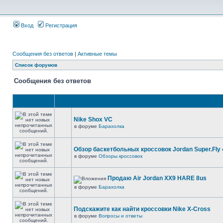
Вход
Регистрация
Сообщения без ответов
|
Активные темы
Список форумов
Сообщения без ответов
Nike Shox VC
в форуме
Барахолка
Обзор баскетбольных кроссовок Jordan Super.Fly 
в форуме
Обзоры кроссовок
Продаю Air Jordan XX9 HARE 8us
в форуме
Барахолка
Подскажите как найти кроссовки Nike X-Cross
в форуме
Вопросы и ответы