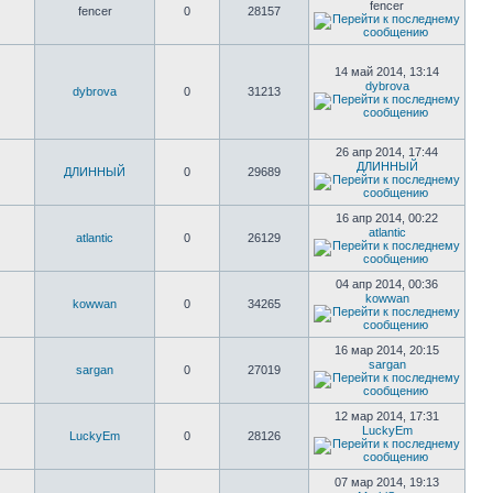
fencer
fencer
0
28157
14 май 2014, 13:14
dybrova
dybrova
0
31213
26 апр 2014, 17:44
ДЛИННЫЙ
ДЛИННЫЙ
0
29689
16 апр 2014, 00:22
atlantic
atlantic
0
26129
04 апр 2014, 00:36
kowwan
kowwan
0
34265
16 мар 2014, 20:15
sargan
sargan
0
27019
12 мар 2014, 17:31
LuckyEm
LuckyEm
0
28126
07 мар 2014, 19:13