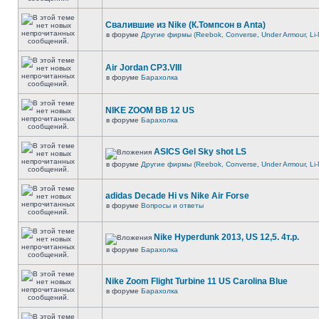
Свалившие из Nike (К.Томпсон в Anta)
в форуме
Другие фирмы (Reebok, Converse, Under Armour, Li-
Air Jordan CP3.VIII
в форуме
Барахолка
NIKE ZOOM BB 12 US
в форуме
Барахолка
ASICS Gel Sky shot LS
в форуме
Другие фирмы (Reebok, Converse, Under Armour, Li-
adidas Decade Hi vs Nike Air Forse
в форуме
Вопросы и ответы
Nike Hyperdunk 2013, US 12,5. 4т.р.
в форуме
Барахолка
Nike Zoom Flight Turbine 11 US Carolina Blue
в форуме
Барахолка