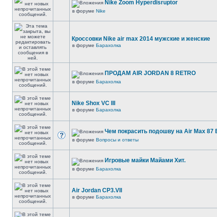
Nike Zoom Hyperdisruptor
в форуме
Nike
Кроссовки Nike air max 2014 мужские и женские
в форуме
Барахолка
ПРОДАМ AIR JORDAN 8 RETRO
в форуме
Барахолка
Nike Shox VC III
в форуме
Барахолка
Чем покрасить подошву на Air Max 87 E
в форуме
Вопросы и ответы
Игровые майки Майами Хит.
в форуме
Барахолка
Air Jordan CP3.VII
в форуме
Барахолка