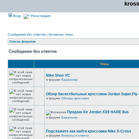
kros
Вход
Регистрация
Сообщения без ответов
|
Активные темы
Список форумов
Сообщения без ответов
Темы
Nike Shox VC
в форуме
Барахолка
Обзор баскетбольных кроссовок Jordan Super.Fly 
в форуме
Обзоры кроссовок
Продаю Air Jordan XX9 HARE 8us
в форуме
Барахолка
Подскажите как найти кроссовки Nike X-Cross
в форуме
Вопросы и ответы