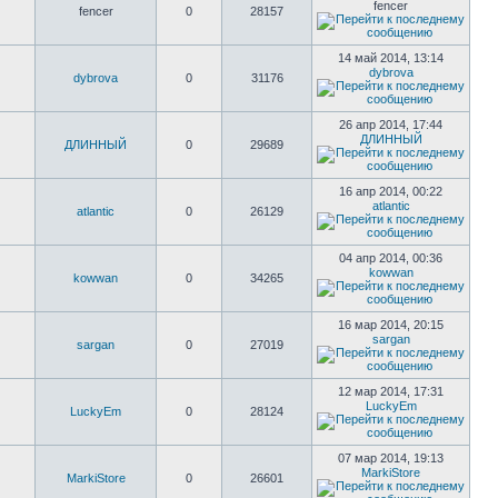
fencer
fencer
0
28157
14 май 2014, 13:14
dybrova
dybrova
0
31176
26 апр 2014, 17:44
ДЛИННЫЙ
ДЛИННЫЙ
0
29689
16 апр 2014, 00:22
atlantic
atlantic
0
26129
04 апр 2014, 00:36
kowwan
kowwan
0
34265
16 мар 2014, 20:15
sargan
sargan
0
27019
12 мар 2014, 17:31
LuckyEm
LuckyEm
0
28124
07 мар 2014, 19:13
MarkiStore
MarkiStore
0
26601