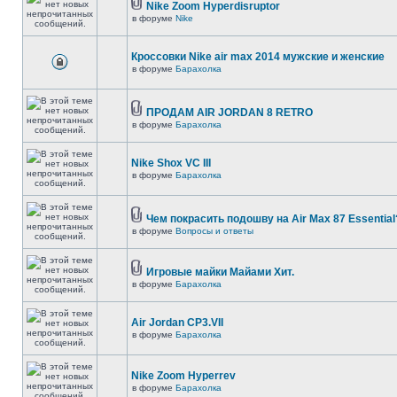
Nike Zoom Hyperdisruptor
в форуме
Nike
Кроссовки Nike air max 2014 мужские и женские
в форуме
Барахолка
ПРОДАМ AIR JORDAN 8 RETRO
в форуме
Барахолка
Nike Shox VC III
в форуме
Барахолка
Чем покрасить подошву на Air Max 87 Essential
в форуме
Вопросы и ответы
Игровые майки Майами Хит.
в форуме
Барахолка
Air Jordan CP3.VII
в форуме
Барахолка
Nike Zoom Hyperrev
в форуме
Барахолка