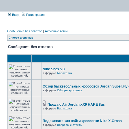
Вход
Регистрация
Сообщения без ответов
|
Активные темы
Список форумов
Сообщения без ответов
Nike Shox VC
в форуме
Барахолка
Обзор баскетбольных кроссовок Jordan Super.Fly 
в форуме
Обзоры кроссовок
Продаю Air Jordan XX9 HARE 8us
в форуме
Барахолка
Подскажите как найти кроссовки Nike X-Cross
в форуме
Вопросы и ответы