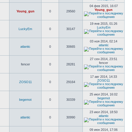
04 фев 2015, 16:07
Young_gun
Young_gun
0
29560
19 янв 2015, 01:26
LuckyEm
LuckyEm
0
30147
03 ноя 2014, 02:14
atlantic
atlantic
0
30665
27 сен 2014, 23:51
fencer
fencer
0
28281
17 авг 2014, 14:33
ZOSO11
ZOSO11
0
29164
25 июл 2014, 16:02
begemot
begemot
0
30339
23 июл 2014, 18:50
atlantic
atlantic
0
30990
09 июн 2014, 17:06