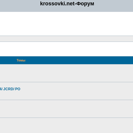
krossovki.net-Форум
Темы
4/ JCRD/ PO