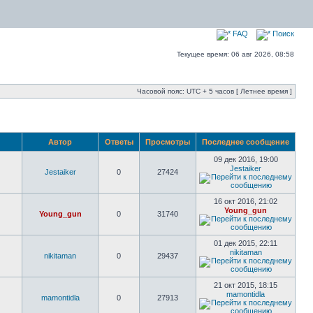
FAQ
Поиск
Текущее время: 06 авг 2026, 08:58
Часовой пояс: UTC + 5 часов [ Летнее время ]
Автор
Ответы
Просмотры
Последнее сообщение
09 дек 2016, 19:00
Jestaiker
Jestaiker
0
27424
16 окт 2016, 21:02
Young_gun
Young_gun
0
31740
01 дек 2015, 22:11
nikitaman
nikitaman
0
29437
21 окт 2015, 18:15
mamontidla
mamontidla
0
27913