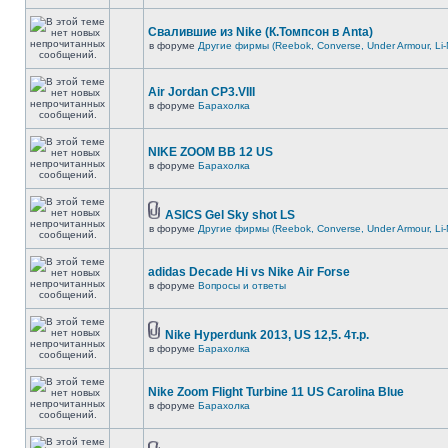
Свалившие из Nike (К.Томпсон в Anta)
в форуме
Другие фирмы (Reebok, Converse, Under Armour, Li-
Air Jordan CP3.VIII
в форуме
Барахолка
NIKE ZOOM BB 12 US
в форуме
Барахолка
ASICS Gel Sky shot LS
в форуме
Другие фирмы (Reebok, Converse, Under Armour, Li-
adidas Decade Hi vs Nike Air Forse
в форуме
Вопросы и ответы
Nike Hyperdunk 2013, US 12,5. 4т.р.
в форуме
Барахолка
Nike Zoom Flight Turbine 11 US Carolina Blue
в форуме
Барахолка