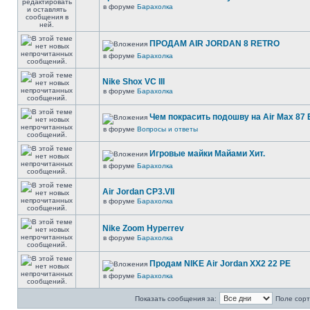
в форуме
Барахолка
ПРОДАМ AIR JORDAN 8 RETRO
в форуме
Барахолка
Nike Shox VC III
в форуме
Барахолка
Чем покрасить подошву на Air Max 87 E
в форуме
Вопросы и ответы
Игровые майки Майами Хит.
в форуме
Барахолка
Air Jordan CP3.VII
в форуме
Барахолка
Nike Zoom Hyperrev
в форуме
Барахолка
Продам NIKE Air Jordan XX2 22 PE
в форуме
Барахолка
Показать сообщения за:
Поле сорт