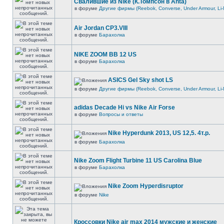
Свалившие из Nike (К.Томпсон в Anta)
в форуме
Другие фирмы (Reebok, Converse, Under Armour, Li-
Air Jordan CP3.VIII
в форуме
Барахолка
NIKE ZOOM BB 12 US
в форуме
Барахолка
ASICS Gel Sky shot LS
в форуме
Другие фирмы (Reebok, Converse, Under Armour, Li-
adidas Decade Hi vs Nike Air Forse
в форуме
Вопросы и ответы
Nike Hyperdunk 2013, US 12,5. 4т.р.
в форуме
Барахолка
Nike Zoom Flight Turbine 11 US Carolina Blue
в форуме
Барахолка
Nike Zoom Hyperdisruptor
в форуме
Nike
Кроссовки Nike air max 2014 мужские и женские