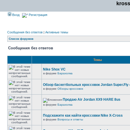
kros
Вход
Регистрация
Сообщения без ответов
|
Активные темы
Список форумов
Сообщения без ответов
Темы
Nike Shox VC
в форуме
Барахолка
Обзор баскетбольных кроссовок Jordan Super.Fly 
в форуме
Обзоры кроссовок
Продаю Air Jordan XX9 HARE 8us
в форуме
Барахолка
Подскажите как найти кроссовки Nike X-Cross
в форуме
Вопросы и ответы