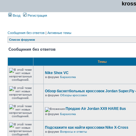
kros
Вход
Регистрация
Сообщения без ответов
|
Активные темы
Список форумов
Сообщения без ответов
Темы
Nike Shox VC
в форуме
Барахолка
Обзор баскетбольных кроссовок Jordan Super.Fly 
в форуме
Обзоры кроссовок
Продаю Air Jordan XX9 HARE 8us
в форуме
Барахолка
Подскажите как найти кроссовки Nike X-Cross
в форуме
Вопросы и ответы