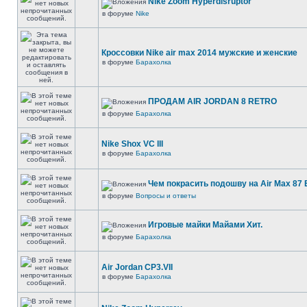
Nike Zoom Hyperdisruptor
в форуме
Nike
Кроссовки Nike air max 2014 мужские и женские
в форуме
Барахолка
ПРОДАМ AIR JORDAN 8 RETRO
в форуме
Барахолка
Nike Shox VC III
в форуме
Барахолка
Чем покрасить подошву на Air Max 87 E
в форуме
Вопросы и ответы
Игровые майки Майами Хит.
в форуме
Барахолка
Air Jordan CP3.VII
в форуме
Барахолка