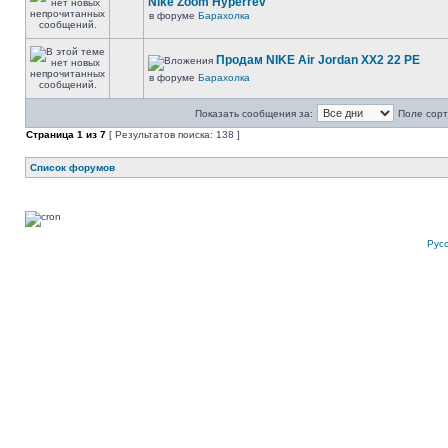
Nike Zoom Hyperrev
в форуме
Барахолка
Продам NIKE Air Jordan XX2 22 PE
в форуме
Барахолка
Показать сообщения за:
Поле сорт
Страница
1
из
7
[ Результатов поиска: 138 ]
Список форумов
Рус