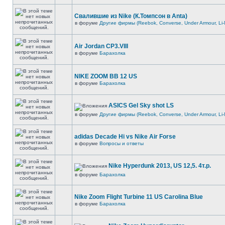
Свалившие из Nike (К.Томпсон в Anta)
в форуме
Другие фирмы (Reebok, Converse, Under Armour, Li-
Air Jordan CP3.VIII
в форуме
Барахолка
NIKE ZOOM BB 12 US
в форуме
Барахолка
ASICS Gel Sky shot LS
в форуме
Другие фирмы (Reebok, Converse, Under Armour, Li-
adidas Decade Hi vs Nike Air Forse
в форуме
Вопросы и ответы
Nike Hyperdunk 2013, US 12,5. 4т.р.
в форуме
Барахолка
Nike Zoom Flight Turbine 11 US Carolina Blue
в форуме
Барахолка