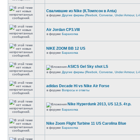
Свалившие из Nike (К.Томпсон в Anta)
в форуме
Другие фирмы (Reebok, Converse, Under Armour, Li-
Air Jordan CP3.VIII
в форуме
Барахолка
NIKE ZOOM BB 12 US
в форуме
Барахолка
ASICS Gel Sky shot LS
в форуме
Другие фирмы (Reebok, Converse, Under Armour, Li-
adidas Decade Hi vs Nike Air Forse
в форуме
Вопросы и ответы
Nike Hyperdunk 2013, US 12,5. 4т.р.
в форуме
Барахолка
Nike Zoom Flight Turbine 11 US Carolina Blue
в форуме
Барахолка