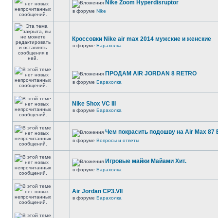
Nike Zoom Hyperdisruptor
в форуме
Nike
Кроссовки Nike air max 2014 мужские и женские
в форуме
Барахолка
ПРОДАМ AIR JORDAN 8 RETRO
в форуме
Барахолка
Nike Shox VC III
в форуме
Барахолка
Чем покрасить подошву на Air Max 87 E
в форуме
Вопросы и ответы
Игровые майки Майами Хит.
в форуме
Барахолка
Air Jordan CP3.VII
в форуме
Барахолка