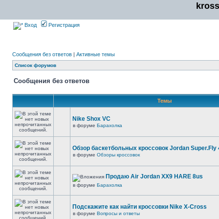
kros
Вход
Регистрация
Сообщения без ответов
|
Активные темы
Список форумов
Сообщения без ответов
Темы
Nike Shox VC
в форуме
Барахолка
Обзор баскетбольных кроссовок Jordan Super.Fly 
в форуме
Обзоры кроссовок
Продаю Air Jordan XX9 HARE 8us
в форуме
Барахолка
Подскажите как найти кроссовки Nike X-Cross
в форуме
Вопросы и ответы