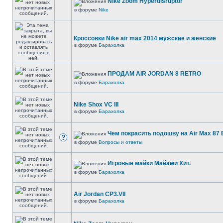
Nike Zoom Hyperdisruptor
в форуме
Nike
Кроссовки Nike air max 2014 мужские и женские
в форуме
Барахолка
ПРОДАМ AIR JORDAN 8 RETRO
в форуме
Барахолка
Nike Shox VC III
в форуме
Барахолка
Чем покрасить подошву на Air Max 87 E
в форуме
Вопросы и ответы
Игровые майки Майами Хит.
в форуме
Барахолка
Air Jordan CP3.VII
в форуме
Барахолка