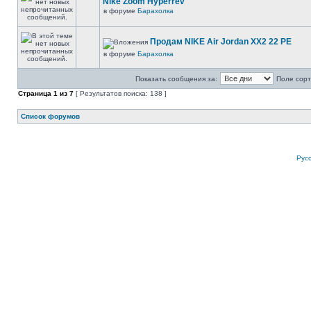
Nike Zoom Hyperrev
в форуме
Барахолка
Продам NIKE Air Jordan XX2 22 PE
в форуме
Барахолка
Показать сообщения за:
Поле сорт
Страница
1
из
7
[ Результатов поиска: 138 ]
Список форумов
Рус