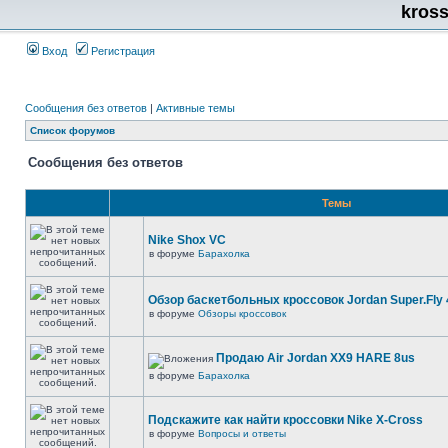
kros
Вход
Регистрация
Сообщения без ответов
|
Активные темы
Список форумов
Сообщения без ответов
Темы
Nike Shox VC
в форуме
Барахолка
Обзор баскетбольных кроссовок Jordan Super.Fly 
в форуме
Обзоры кроссовок
Продаю Air Jordan XX9 HARE 8us
в форуме
Барахолка
Подскажите как найти кроссовки Nike X-Cross
в форуме
Вопросы и ответы