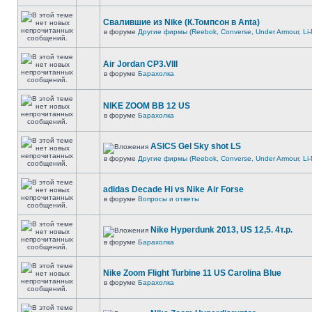
Свалившие из Nike (К.Томпсон в Anta)
в форуме
Другие фирмы (Reebok, Converse, Under Armour, Li-
Air Jordan CP3.VIII
в форуме
Барахолка
NIKE ZOOM BB 12 US
в форуме
Барахолка
ASICS Gel Sky shot LS
в форуме
Другие фирмы (Reebok, Converse, Under Armour, Li-
adidas Decade Hi vs Nike Air Forse
в форуме
Вопросы и ответы
Nike Hyperdunk 2013, US 12,5. 4т.р.
в форуме
Барахолка
Nike Zoom Flight Turbine 11 US Carolina Blue
в форуме
Барахолка