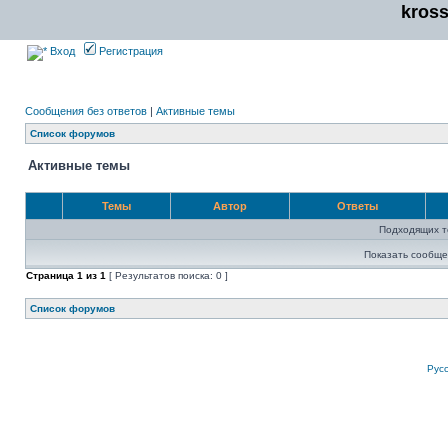
kros
Вход
Регистрация
Сообщения без ответов
|
Активные темы
Список форумов
Активные темы
Темы
Автор
Ответы
Подходящих т
Показать сообще
Страница
1
из
1
[ Результатов поиска: 0 ]
Список форумов
Рус