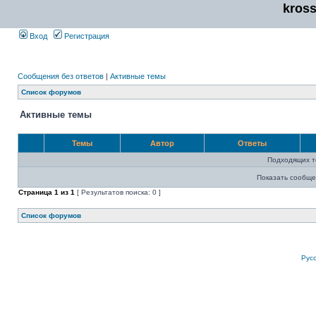
kros
Вход
Регистрация
Сообщения без ответов
|
Активные темы
Список форумов
Активные темы
Темы
Автор
Ответы
Подходящих т
Показать сообще
Страница
1
из
1
[ Результатов поиска: 0 ]
Список форумов
Рус