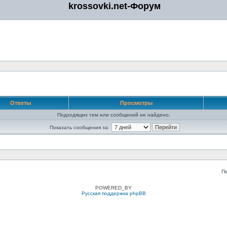
krossovki.net-Форум
Ответы
Просмотры
Подходящих тем или сообщений не найдено.
Показать сообщения за:
П
POWERED_BY
Русская поддержка phpBB