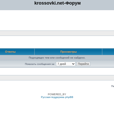
krossovki.net-Форум
Ответы
Просмотры
Подходящих тем или сообщений не найдено.
Показать сообщения за:
П
POWERED_BY
Русская поддержка phpBB