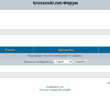
krossovki.net-Форум
Ответы
Просмотры
Подходящих тем или сообщений не найдено.
Показать сообщения за:
П
POWERED_BY
Русская поддержка phpBB